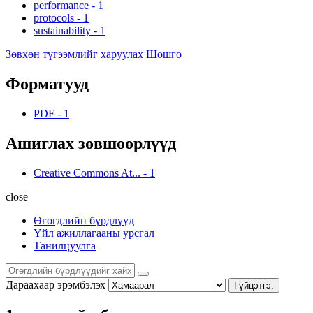
performance
-
1
protocols
-
1
sustainability
-
1
Зөвхөн түгээмлийг харуулах Шошго
Форматууд
PDF
-
1
Ашиглах зөвшөөрлүүд
Creative Commons At...
-
1
close
Өгөгдлийн бүрдлүүд
Үйл ажиллагааны урсгал
Танилцуулга
Дараахаар эрэмбэлэх
Гүйцэтгэ.