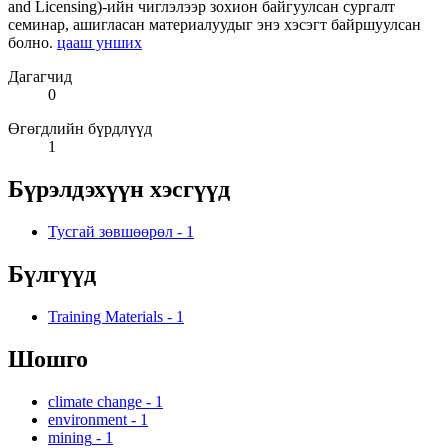
and Licensing)-ийн чиглэлээр зохион байгуулсан сургалт
семинар, ашигласан материалуудыг энэ хэсэгт байршуулсан
болно.
цааш унших
Дагагчид
0
Өгөгдлийн бүрдлүүд
1
Бүрэлдэхүүн хэсгүүд
Тусгай зөвшөөрөл
-
1
Бүлгүүд
Training Materials
-
1
Шошго
climate change
-
1
environment
-
1
mining
-
1