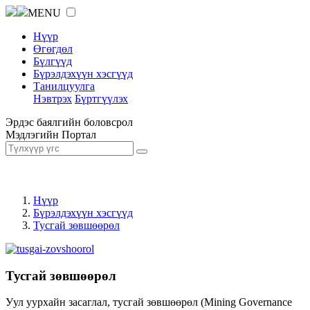
MENU
Нүүр
Өгөгдөл
Бүлгүүд
Бүрэлдэхүүн хэсгүүд
Танилцуулга
Нэвтрэх
Бүртгүүлэх
Эрдэс баялгийн боловсрол
Мэдлэгийн Портал
Нүүр
Бүрэлдэхүүн хэсгүүд
Тусгай зөвшөөрөл
Тусгай зөвшөөрөл
Уул уурхайн засаглал, тусгай зөвшөөрөл (Mining Governance