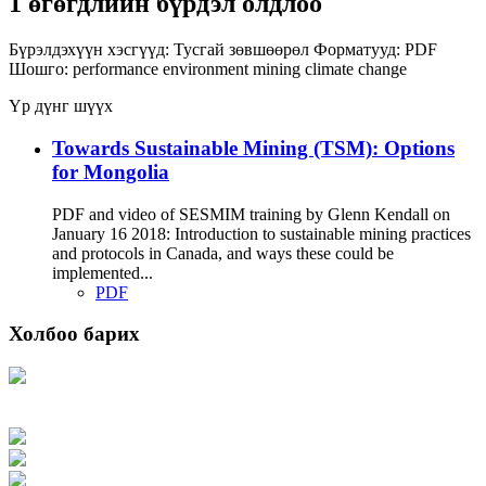
1 өгөгдлийн бүрдэл олдлоо
Бүрэлдэхүүн хэсгүүд:
Тусгай зөвшөөрөл
Форматууд:
PDF
Шошго:
performance
environment
mining
climate change
Үр дүнг шүүх
Towards Sustainable Mining (TSM): Options
for Mongolia
PDF and video of SESMIM training by Glenn Kendall on
January 16 2018: Introduction to sustainable mining practices
and protocols in Canada, and ways these could be
implemented...
PDF
Холбоо барих
Хаяг: Ашигт малтмал, газрын тосны газар, Монгол Улс, Улаанбаатар хот
15170, Чингэлтэй дүүрэг, Барилгачдын талбай-3, Засгийн газрын XII байр,
баруун жигүүр
Факс: 976-11-310370
Вэб админ: 976-51-263915
Цахим шуудан: info@mrpam.gov.mn