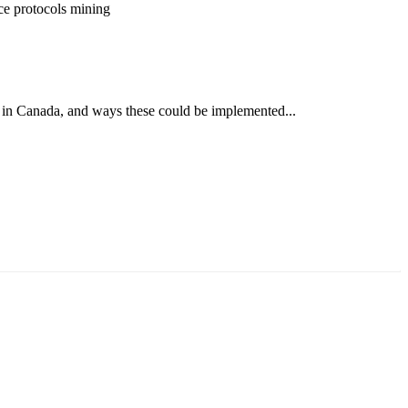
ce
protocols
mining
 in Canada, and ways these could be implemented...
ун жигүүр