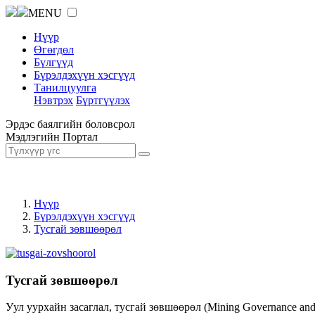
MENU
Нүүр
Өгөгдөл
Бүлгүүд
Бүрэлдэхүүн хэсгүүд
Танилцуулга
Нэвтрэх
Бүртгүүлэх
Эрдэс баялгийн боловсрол
Мэдлэгийн Портал
Нүүр
Бүрэлдэхүүн хэсгүүд
Тусгай зөвшөөрөл
Тусгай зөвшөөрөл
Уул уурхайн засаглал, тусгай зөвшөөрөл (Mining Governance an