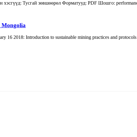
н хэсгүүд:
Тусгай зөвшөөрөл
Форматууд:
PDF
Шошго:
performan
r Mongolia
 16 2018: Introduction to sustainable mining practices and protocols
5170, Чингэлтэй дүүрэг, Барилгачдын талбай-3, Засгийн газрын XII байр, бару