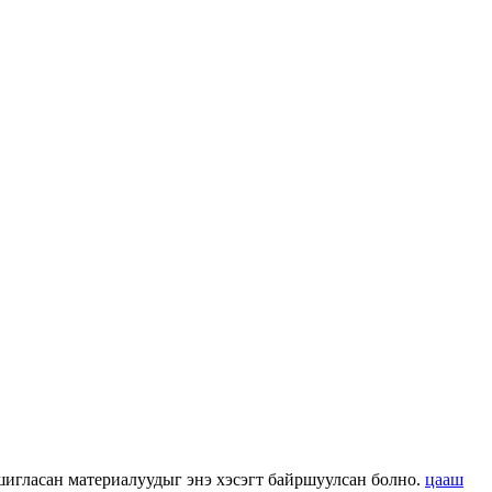
 ашигласан материалуудыг энэ хэсэгт байршуулсан болно.
цааш