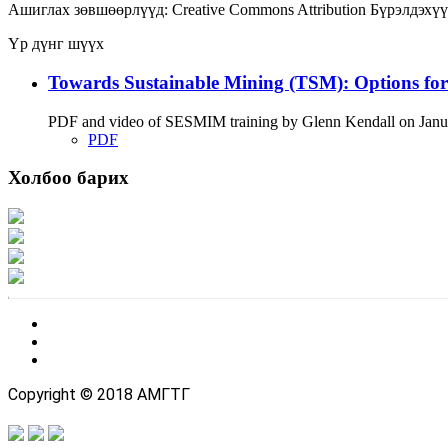
Ашиглах зөвшөөрлүүд:
Creative Commons Attribution
Бүрэлдэхүү
Үр дүнг шүүх
Towards Sustainable Mining (TSM): Options fo
PDF and video of SESMIM training by Glenn Kendall on January
PDF
Холбоо барих
Хаяг: Ашигт малтмал, газрын тосны газар, Монгол Улс, Улаанбаатар хот 1
Факс: 976-11-310370
Вэб админ: 976-51-263915
Цахим шуудан: info@mrpam.gov.mn
Copyright © 2018 АМГТГ