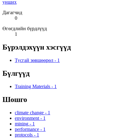
унших
Дагагчид
0
Өгөгдлийн бүрдлүүд
1
Бүрэлдэхүүн хэсгүүд
Тусгай зөвшөөрөл
-
1
Бүлгүүд
Training Materials
-
1
Шошго
climate change
-
1
environment
-
1
mining
-
1
performance
-
1
protocols
-
1