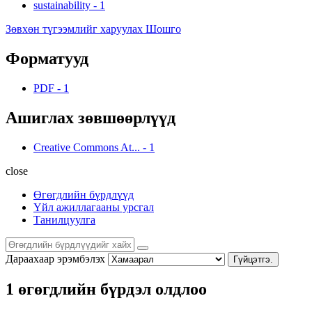
sustainability
-
1
Зөвхөн түгээмлийг харуулах Шошго
Форматууд
PDF
-
1
Ашиглах зөвшөөрлүүд
Creative Commons At...
-
1
close
Өгөгдлийн бүрдлүүд
Үйл ажиллагааны урсгал
Танилцуулга
Дараахаар эрэмбэлэх
Гүйцэтгэ.
1 өгөгдлийн бүрдэл олдлоо