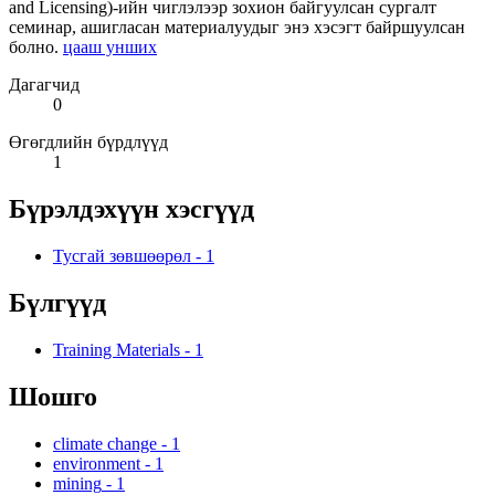
and Licensing)-ийн чиглэлээр зохион байгуулсан сургалт
семинар, ашигласан материалуудыг энэ хэсэгт байршуулсан
болно.
цааш унших
Дагагчид
0
Өгөгдлийн бүрдлүүд
1
Бүрэлдэхүүн хэсгүүд
Тусгай зөвшөөрөл
-
1
Бүлгүүд
Training Materials
-
1
Шошго
climate change
-
1
environment
-
1
mining
-
1