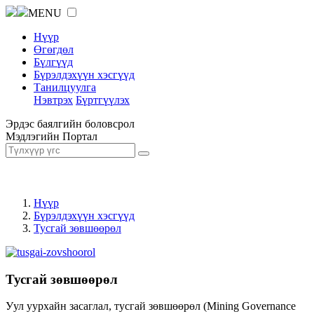
MENU
Нүүр
Өгөгдөл
Бүлгүүд
Бүрэлдэхүүн хэсгүүд
Танилцуулга
Нэвтрэх
Бүртгүүлэх
Эрдэс баялгийн боловсрол
Мэдлэгийн Портал
Нүүр
Бүрэлдэхүүн хэсгүүд
Тусгай зөвшөөрөл
Тусгай зөвшөөрөл
Уул уурхайн засаглал, тусгай зөвшөөрөл (Mining Governance