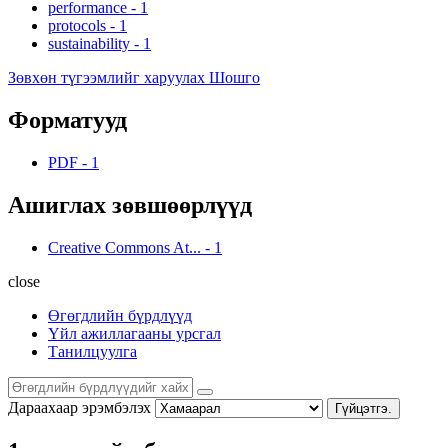
performance
-
1
protocols
-
1
sustainability
-
1
Зөвхөн түгээмлийг харуулах Шошго
Форматууд
PDF
-
1
Ашиглах зөвшөөрлүүд
Creative Commons At...
-
1
close
Өгөгдлийн бүрдлүүд
Үйл ажиллагааны урсгал
Танилцуулга
Дараахаар эрэмбэлэх
Гүйцэтгэ.