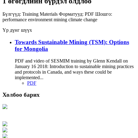
1 өгөгдлийн бүрдэл олдлоо
Бүлгүүд:
Training Materials
Форматууд:
PDF
Шошго:
performance
environment
mining
climate change
Үр дүнг шүүх
Towards Sustainable Mining (TSM): Options
for Mongolia
PDF and video of SESMIM training by Glenn Kendall on
January 16 2018: Introduction to sustainable mining practices
and protocols in Canada, and ways these could be
implemented...
PDF
Холбоо барих
Хаяг: Ашигт малтмал, газрын тосны газар, Монгол Улс, Улаанбаатар хот
15170, Чингэлтэй дүүрэг, Барилгачдын талбай-3, Засгийн газрын XII байр,
баруун жигүүр
Факс: 976-11-310370
Вэб админ: 976-51-263915
Цахим шуудан: info@mrpam.gov.mn