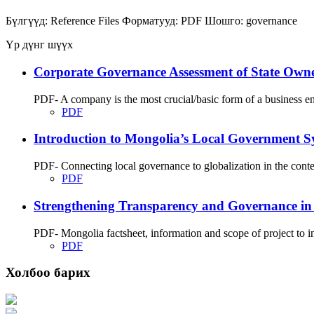
Бүлгүүд:
Reference Files
Форматууд:
PDF
Шошго:
governance
Үр дүнг шүүх
Corporate Governance Assessment of State Ow
PDF- A company is the most crucial/basic form of a business enti
PDF
Introduction to Mongolia’s Local Government S
PDF- Connecting local governance to globalization in the conte
PDF
Strengthening Transparency and Governance in
PDF- Mongolia factsheet, information and scope of project to i
PDF
Холбоо барих
Хаяг: Ашигт малтмал, газрын тосны газар, Монгол Улс, Улаанбаатар хот 1