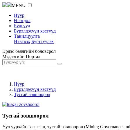
MENU
Нүүр
Өгөгдөл
Бүлгүүд
Бүрэлдэхүүн хэсгүүд
Танилцуулга
Нэвтрэх
Бүртгүүлэх
Эрдэс баялгийн боловсрол
Мэдлэгийн Портал
Нүүр
Бүрэлдэхүүн хэсгүүд
Тусгай зөвшөөрөл
Тусгай зөвшөөрөл
Уул уурхайн засаглал, тусгай зөвшөөрөл (Mining Governance an