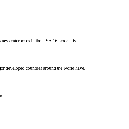
iness enterprises in the USA 16 percent is...
jor developed countries around the world have...
on
ун жигүүр