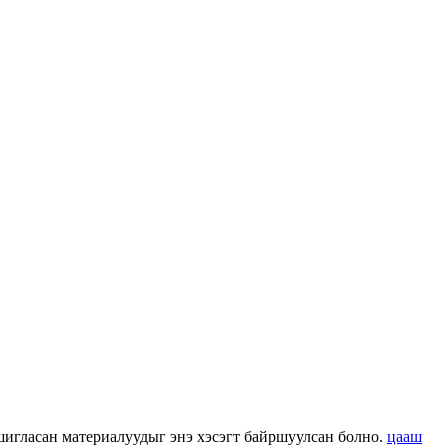
 ашигласан материалуудыг энэ хэсэгт байршуулсан болно.
цааш