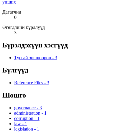
унших
Дагагчид
0
Өгөгдлийн бүрдлүүд
3
Бүрэлдэхүүн хэсгүүд
Тусгай зөвшөөрөл
-
3
Бүлгүүд
Reference Files
-
3
Шошго
governance
-
3
administration
-
1
corruption
-
1
law
-
1
legislation
-
1