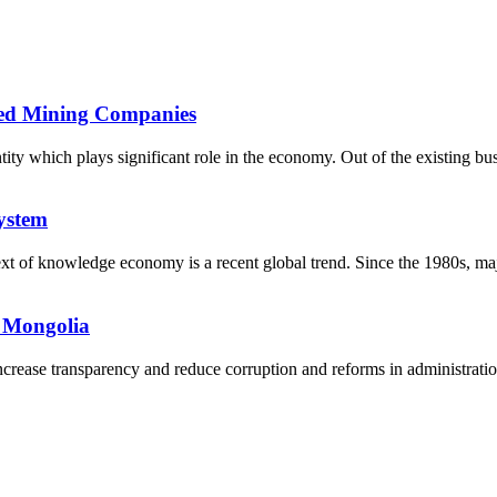
ned Mining Companies
ty which plays significant role in the economy. Out of the existing bus
ystem
xt of knowledge economy is a recent global trend. Since the 1980s, ma
 Mongolia
ncrease transparency and reduce corruption and reforms in administrati
5170, Чингэлтэй дүүрэг, Барилгачдын талбай-3, Засгийн газрын XII байр, бару