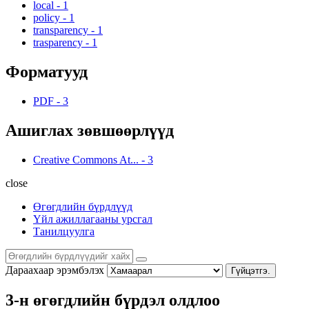
local
-
1
policy
-
1
transparency
-
1
trasparency
-
1
Форматууд
PDF
-
3
Ашиглах зөвшөөрлүүд
Creative Commons At...
-
3
close
Өгөгдлийн бүрдлүүд
Үйл ажиллагааны урсгал
Танилцуулга
Дараахаар эрэмбэлэх
Гүйцэтгэ.
3-н өгөгдлийн бүрдэл олдлоо