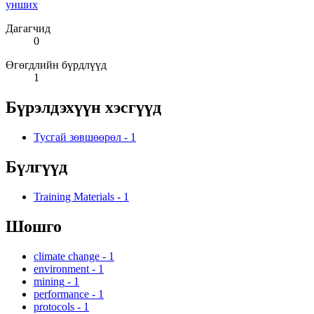
унших
Дагагчид
0
Өгөгдлийн бүрдлүүд
1
Бүрэлдэхүүн хэсгүүд
Тусгай зөвшөөрөл
-
1
Бүлгүүд
Training Materials
-
1
Шошго
climate change
-
1
environment
-
1
mining
-
1
performance
-
1
protocols
-
1