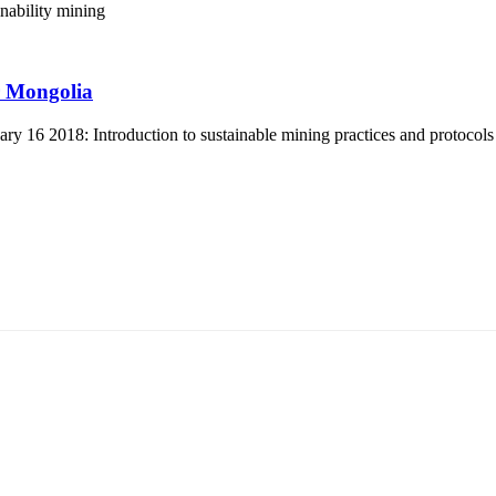
inability
mining
r Mongolia
 16 2018: Introduction to sustainable mining practices and protocols
5170, Чингэлтэй дүүрэг, Барилгачдын талбай-3, Засгийн газрын XII байр, бару