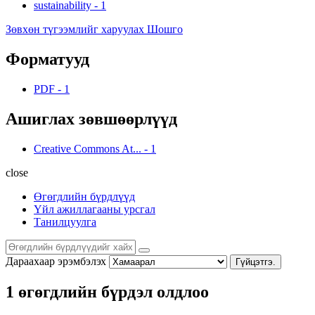
sustainability
-
1
Зөвхөн түгээмлийг харуулах Шошго
Форматууд
PDF
-
1
Ашиглах зөвшөөрлүүд
Creative Commons At...
-
1
close
Өгөгдлийн бүрдлүүд
Үйл ажиллагааны урсгал
Танилцуулга
Дараахаар эрэмбэлэх
Гүйцэтгэ.
1 өгөгдлийн бүрдэл олдлоо