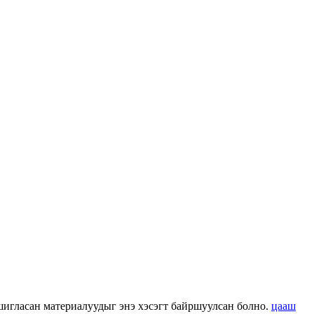
 ашигласан материалуудыг энэ хэсэгт байршуулсан болно.
цааш