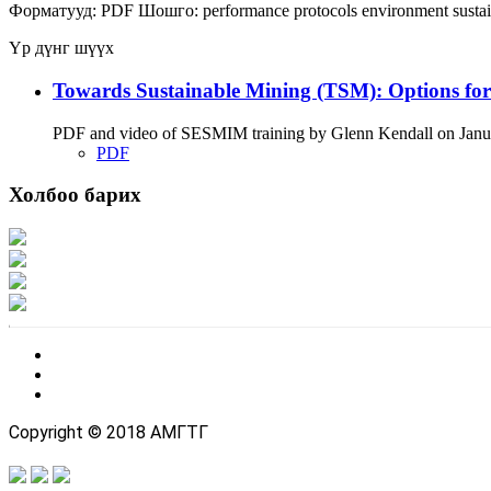
Форматууд:
PDF
Шошго:
performance
protocols
environment
susta
Үр дүнг шүүх
Towards Sustainable Mining (TSM): Options fo
PDF and video of SESMIM training by Glenn Kendall on January
PDF
Холбоо барих
Хаяг: Ашигт малтмал, газрын тосны газар, Монгол Улс, Улаанбаатар хот 1
Факс: 976-11-310370
Вэб админ: 976-51-263915
Цахим шуудан: info@mrpam.gov.mn
Copyright © 2018 АМГТГ