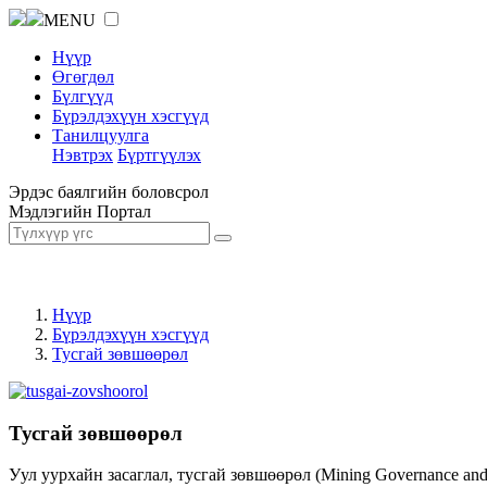
MENU
Нүүр
Өгөгдөл
Бүлгүүд
Бүрэлдэхүүн хэсгүүд
Танилцуулга
Нэвтрэх
Бүртгүүлэх
Эрдэс баялгийн боловсрол
Мэдлэгийн Портал
Нүүр
Бүрэлдэхүүн хэсгүүд
Тусгай зөвшөөрөл
Тусгай зөвшөөрөл
Уул уурхайн засаглал, тусгай зөвшөөрөл (Mining Governance an