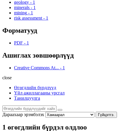
geology
-
1
minerals
-
1
mining
-
1
risk assessment
-
1
Форматууд
PDF
-
1
Ашиглах зөвшөөрлүүд
Creative Commons At...
-
1
close
Өгөгдлийн бүрдлүүд
Үйл ажиллагааны урсгал
Танилцуулга
Дараахаар эрэмбэлэх
Гүйцэтгэ.
1 өгөгдлийн бүрдэл олдлоо