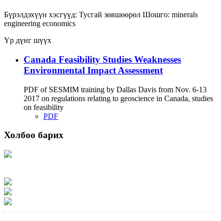
Бүрэлдэхүүн хэсгүүд:
Тусгай зөвшөөрөл
Шошго:
minerals
engineering
economics
Үр дүнг шүүх
Canada Feasibility Studies Weaknesses
Environmental Impact Assessment
PDF of SESMIM training by Dallas Davis from Nov. 6-13
2017 on regulations relating to geoscience in Canada, studies
on feasibility
PDF
Холбоо барих
Хаяг: Ашигт малтмал, газрын тосны газар, Монгол Улс, Улаанбаатар хот
15170, Чингэлтэй дүүрэг, Барилгачдын талбай-3, Засгийн газрын XII байр,
баруун жигүүр
Факс: 976-11-310370
Вэб админ: 976-51-263915
Цахим шуудан: info@mrpam.gov.mn