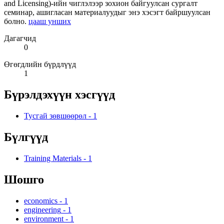
and Licensing)-ийн чиглэлээр зохион байгуулсан сургалт
семинар, ашигласан материалуудыг энэ хэсэгт байршуулсан
болно.
цааш унших
Дагагчид
0
Өгөгдлийн бүрдлүүд
1
Бүрэлдэхүүн хэсгүүд
Тусгай зөвшөөрөл
-
1
Бүлгүүд
Training Materials
-
1
Шошго
economics
-
1
engineering
-
1
environment
-
1