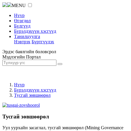
MENU
Нүүр
Өгөгдөл
Бүлгүүд
Бүрэлдэхүүн хэсгүүд
Танилцуулга
Нэвтрэх
Бүртгүүлэх
Эрдэс баялгийн боловсрол
Мэдлэгийн Портал
Нүүр
Бүрэлдэхүүн хэсгүүд
Тусгай зөвшөөрөл
Тусгай зөвшөөрөл
Уул уурхайн засаглал, тусгай зөвшөөрөл (Mining Governance