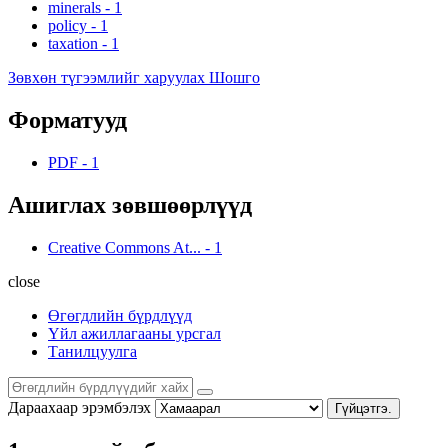
minerals
-
1
policy
-
1
taxation
-
1
Зөвхөн түгээмлийг харуулах Шошго
Форматууд
PDF
-
1
Ашиглах зөвшөөрлүүд
Creative Commons At...
-
1
close
Өгөгдлийн бүрдлүүд
Үйл ажиллагааны урсгал
Танилцуулга
Дараахаар эрэмбэлэх
Гүйцэтгэ.