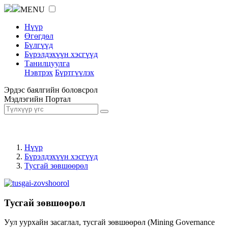
MENU
Нүүр
Өгөгдөл
Бүлгүүд
Бүрэлдэхүүн хэсгүүд
Танилцуулга
Нэвтрэх
Бүртгүүлэх
Эрдэс баялгийн боловсрол
Мэдлэгийн Портал
Нүүр
Бүрэлдэхүүн хэсгүүд
Тусгай зөвшөөрөл
Тусгай зөвшөөрөл
Уул уурхайн засаглал, тусгай зөвшөөрөл (Mining Governance