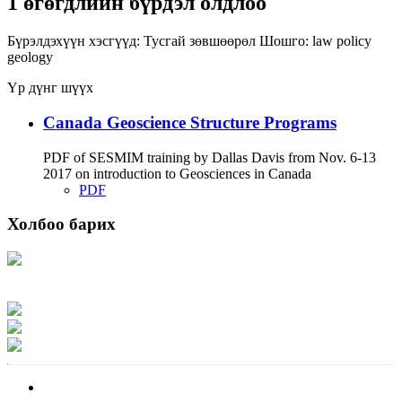
1 өгөгдлийн бүрдэл олдлоо
Бүрэлдэхүүн хэсгүүд:
Тусгай зөвшөөрөл
Шошго:
law
policy
geology
Үр дүнг шүүх
Canada Geoscience Structure Programs
PDF of SESMIM training by Dallas Davis from Nov. 6-13
2017 on introduction to Geosciences in Canada
PDF
Холбоо барих
Хаяг: Ашигт малтмал, газрын тосны газар, Монгол Улс, Улаанбаатар хот
15170, Чингэлтэй дүүрэг, Барилгачдын талбай-3, Засгийн газрын XII байр,
баруун жигүүр
Факс: 976-11-310370
Вэб админ: 976-51-263915
Цахим шуудан: info@mrpam.gov.mn