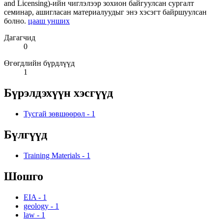
and Licensing)-ийн чиглэлээр зохион байгуулсан сургалт
семинар, ашигласан материалуудыг энэ хэсэгт байршуулсан
болно.
цааш унших
Дагагчид
0
Өгөгдлийн бүрдлүүд
1
Бүрэлдэхүүн хэсгүүд
Тусгай зөвшөөрөл
-
1
Бүлгүүд
Training Materials
-
1
Шошго
EIA
-
1
geology
-
1
law
-
1