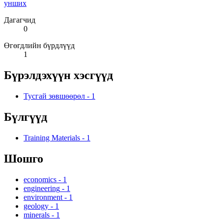
унших
Дагагчид
0
Өгөгдлийн бүрдлүүд
1
Бүрэлдэхүүн хэсгүүд
Тусгай зөвшөөрөл
-
1
Бүлгүүд
Training Materials
-
1
Шошго
economics
-
1
engineering
-
1
environment
-
1
geology
-
1
minerals
-
1