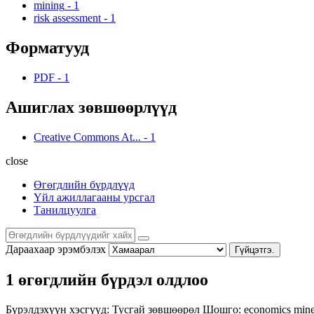
mining
-
1
risk assessment
-
1
Форматууд
PDF
-
1
Ашиглах зөвшөөрлүүд
Creative Commons At...
-
1
close
Өгөгдлийн бүрдлүүд
Үйл ажиллагааны урсгал
Танилцуулга
Дараахаар эрэмбэлэх
Гүйцэтгэ.
1 өгөгдлийн бүрдэл олдлоо
Бүрэлдэхүүн хэсгүүд:
Тусгай зөвшөөрөл
Шошго:
economics
mine