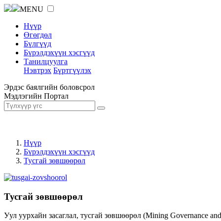
MENU
Нүүр
Өгөгдөл
Бүлгүүд
Бүрэлдэхүүн хэсгүүд
Танилцуулга
Нэвтрэх
Бүртгүүлэх
Эрдэс баялгийн боловсрол
Мэдлэгийн Портал
Нүүр
Бүрэлдэхүүн хэсгүүд
Тусгай зөвшөөрөл
Тусгай зөвшөөрөл
Уул уурхайн засаглал, тусгай зөвшөөрөл (Mining Governance an