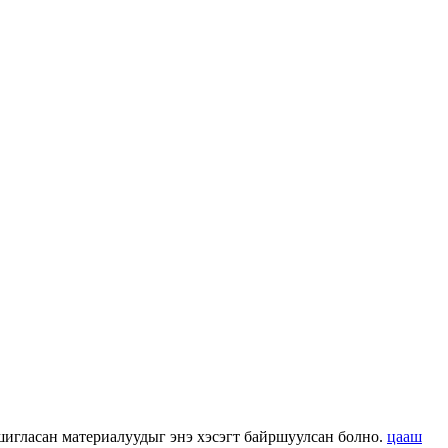
 ашигласан материалуудыг энэ хэсэгт байршуулсан болно.
цааш