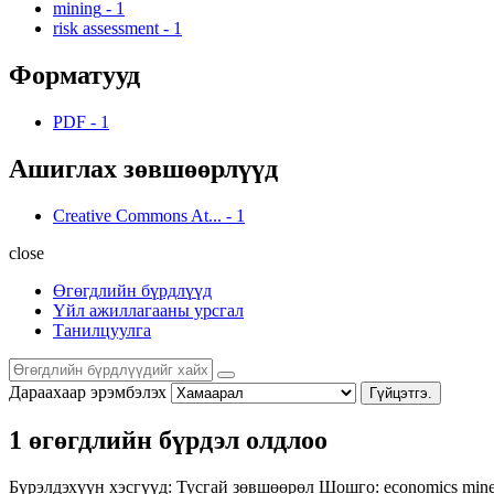
mining
-
1
risk assessment
-
1
Форматууд
PDF
-
1
Ашиглах зөвшөөрлүүд
Creative Commons At...
-
1
close
Өгөгдлийн бүрдлүүд
Үйл ажиллагааны урсгал
Танилцуулга
Дараахаар эрэмбэлэх
Гүйцэтгэ.
1 өгөгдлийн бүрдэл олдлоо
Бүрэлдэхүүн хэсгүүд:
Тусгай зөвшөөрөл
Шошго:
economics
mine