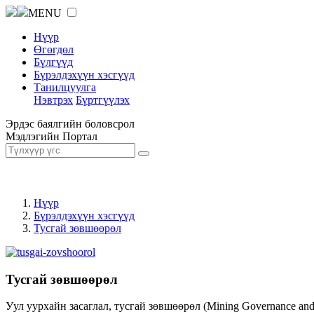
MENU
Нүүр
Өгөгдөл
Бүлгүүд
Бүрэлдэхүүн хэсгүүд
Танилцуулга
Нэвтрэх
Бүртгүүлэх
Эрдэс баялгийн боловсрол
Мэдлэгийн Портал
Нүүр
Бүрэлдэхүүн хэсгүүд
Тусгай зөвшөөрөл
Тусгай зөвшөөрөл
Уул уурхайн засаглал, тусгай зөвшөөрөл (Mining Governance an