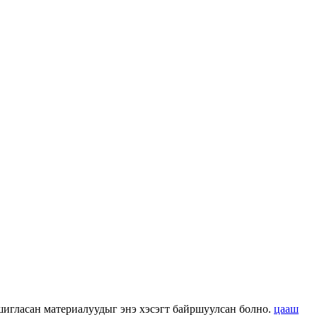
 ашигласан материалуудыг энэ хэсэгт байршуулсан болно.
цааш