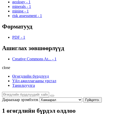
geology
-
1
minerals
-
1
mining
-
1
risk assessment
-
1
Форматууд
PDF
-
1
Ашиглах зөвшөөрлүүд
Creative Commons At...
-
1
close
Өгөгдлийн бүрдлүүд
Үйл ажиллагааны урсгал
Танилцуулга
Дараахаар эрэмбэлэх
Гүйцэтгэ.
1 өгөгдлийн бүрдэл олдлоо