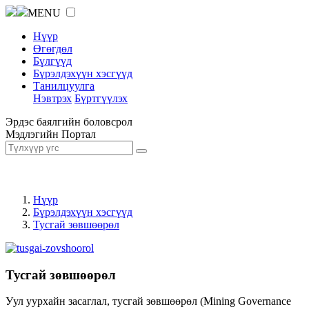
MENU
Нүүр
Өгөгдөл
Бүлгүүд
Бүрэлдэхүүн хэсгүүд
Танилцуулга
Нэвтрэх
Бүртгүүлэх
Эрдэс баялгийн боловсрол
Мэдлэгийн Портал
Нүүр
Бүрэлдэхүүн хэсгүүд
Тусгай зөвшөөрөл
Тусгай зөвшөөрөл
Уул уурхайн засаглал, тусгай зөвшөөрөл (Mining Governance