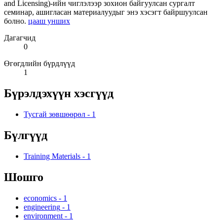
and Licensing)-ийн чиглэлээр зохион байгуулсан сургалт
семинар, ашигласан материалуудыг энэ хэсэгт байршуулсан
болно.
цааш унших
Дагагчид
0
Өгөгдлийн бүрдлүүд
1
Бүрэлдэхүүн хэсгүүд
Тусгай зөвшөөрөл
-
1
Бүлгүүд
Training Materials
-
1
Шошго
economics
-
1
engineering
-
1
environment
-
1