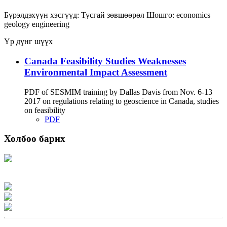
Бүрэлдэхүүн хэсгүүд:
Тусгай зөвшөөрөл
Шошго:
economics
geology
engineering
Үр дүнг шүүх
Canada Feasibility Studies Weaknesses
Environmental Impact Assessment
PDF of SESMIM training by Dallas Davis from Nov. 6-13
2017 on regulations relating to geoscience in Canada, studies
on feasibility
PDF
Холбоо барих
Хаяг: Ашигт малтмал, газрын тосны газар, Монгол Улс, Улаанбаатар хот
15170, Чингэлтэй дүүрэг, Барилгачдын талбай-3, Засгийн газрын XII байр,
баруун жигүүр
Факс: 976-11-310370
Вэб админ: 976-51-263915
Цахим шуудан: info@mrpam.gov.mn