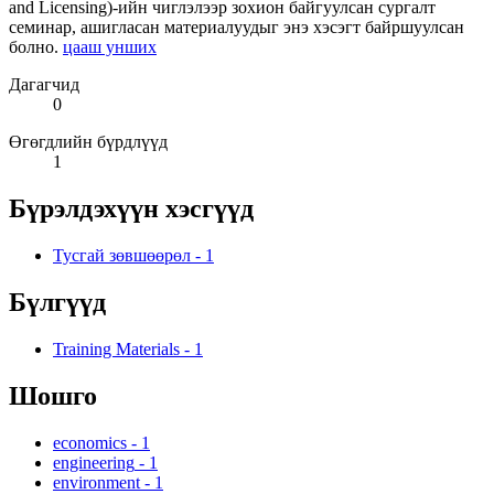
and Licensing)-ийн чиглэлээр зохион байгуулсан сургалт
семинар, ашигласан материалуудыг энэ хэсэгт байршуулсан
болно.
цааш унших
Дагагчид
0
Өгөгдлийн бүрдлүүд
1
Бүрэлдэхүүн хэсгүүд
Тусгай зөвшөөрөл
-
1
Бүлгүүд
Training Materials
-
1
Шошго
economics
-
1
engineering
-
1
environment
-
1