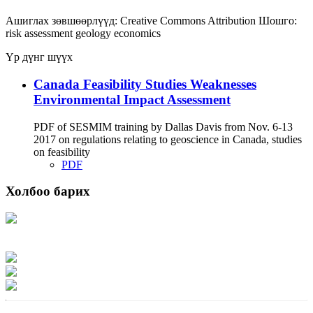
Ашиглах зөвшөөрлүүд:
Creative Commons Attribution
Шошго:
risk assessment
geology
economics
Үр дүнг шүүх
Canada Feasibility Studies Weaknesses
Environmental Impact Assessment
PDF of SESMIM training by Dallas Davis from Nov. 6-13
2017 on regulations relating to geoscience in Canada, studies
on feasibility
PDF
Холбоо барих
Хаяг: Ашигт малтмал, газрын тосны газар, Монгол Улс, Улаанбаатар хот
15170, Чингэлтэй дүүрэг, Барилгачдын талбай-3, Засгийн газрын XII байр,
баруун жигүүр
Факс: 976-11-310370
Вэб админ: 976-51-263915
Цахим шуудан: info@mrpam.gov.mn