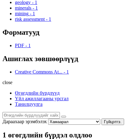
geology
-
1
minerals
-
1
mining
-
1
risk assessment
-
1
Форматууд
PDF
-
1
Ашиглах зөвшөөрлүүд
Creative Commons At...
-
1
close
Өгөгдлийн бүрдлүүд
Үйл ажиллагааны урсгал
Танилцуулга
Дараахаар эрэмбэлэх
Гүйцэтгэ.
1 өгөгдлийн бүрдэл олдлоо