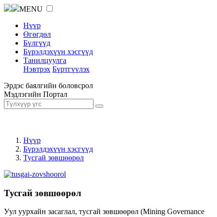
MENU
Нүүр
Өгөгдөл
Бүлгүүд
Бүрэлдэхүүн хэсгүүд
Танилцуулга
Нэвтрэх
Бүртгүүлэх
Эрдэс баялгийн боловсрол
Мэдлэгийн Портал
Нүүр
Бүрэлдэхүүн хэсгүүд
Тусгай зөвшөөрөл
Тусгай зөвшөөрөл
Уул уурхайн засаглал, тусгай зөвшөөрөл (Mining Governance