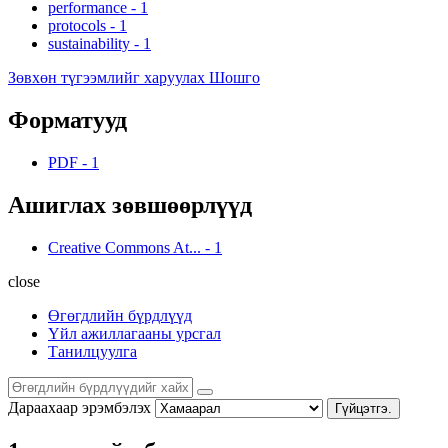
performance
-
1
protocols
-
1
sustainability
-
1
Зөвхөн түгээмлийг харуулах Шошго
Форматууд
PDF
-
1
Ашиглах зөвшөөрлүүд
Creative Commons At...
-
1
close
Өгөгдлийн бүрдлүүд
Үйл ажиллагааны урсгал
Танилцуулга
Дараахаар эрэмбэлэх
Гүйцэтгэ.