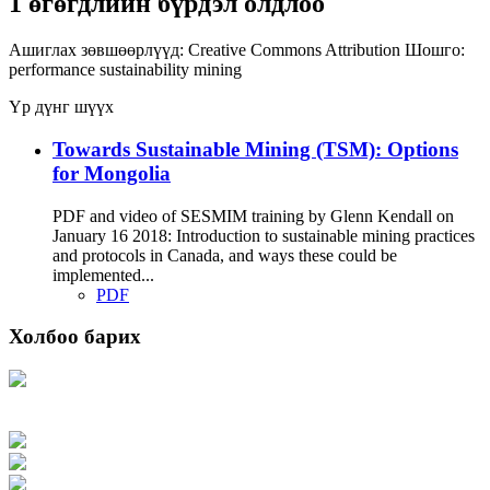
1 өгөгдлийн бүрдэл олдлоо
Ашиглах зөвшөөрлүүд:
Creative Commons Attribution
Шошго:
performance
sustainability
mining
Үр дүнг шүүх
Towards Sustainable Mining (TSM): Options
for Mongolia
PDF and video of SESMIM training by Glenn Kendall on
January 16 2018: Introduction to sustainable mining practices
and protocols in Canada, and ways these could be
implemented...
PDF
Холбоо барих
Хаяг: Ашигт малтмал, газрын тосны газар, Монгол Улс, Улаанбаатар хот
15170, Чингэлтэй дүүрэг, Барилгачдын талбай-3, Засгийн газрын XII байр,
баруун жигүүр
Факс: 976-11-310370
Вэб админ: 976-51-263915
Цахим шуудан: info@mrpam.gov.mn