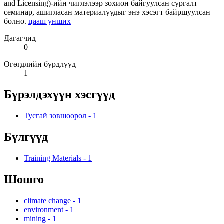
and Licensing)-ийн чиглэлээр зохион байгуулсан сургалт
семинар, ашигласан материалуудыг энэ хэсэгт байршуулсан
болно.
цааш унших
Дагагчид
0
Өгөгдлийн бүрдлүүд
1
Бүрэлдэхүүн хэсгүүд
Тусгай зөвшөөрөл
-
1
Бүлгүүд
Training Materials
-
1
Шошго
climate change
-
1
environment
-
1
mining
-
1