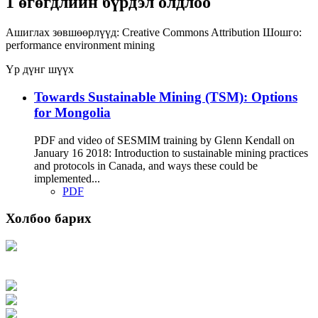
1 өгөгдлийн бүрдэл олдлоо
Ашиглах зөвшөөрлүүд:
Creative Commons Attribution
Шошго:
performance
environment
mining
Үр дүнг шүүх
Towards Sustainable Mining (TSM): Options
for Mongolia
PDF and video of SESMIM training by Glenn Kendall on
January 16 2018: Introduction to sustainable mining practices
and protocols in Canada, and ways these could be
implemented...
PDF
Холбоо барих
Хаяг: Ашигт малтмал, газрын тосны газар, Монгол Улс, Улаанбаатар хот
15170, Чингэлтэй дүүрэг, Барилгачдын талбай-3, Засгийн газрын XII байр,
баруун жигүүр
Факс: 976-11-310370
Вэб админ: 976-51-263915
Цахим шуудан: info@mrpam.gov.mn