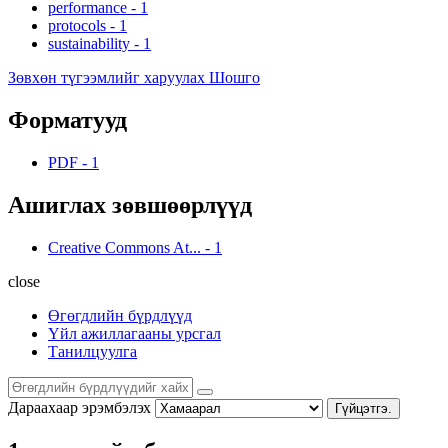
performance
-
1
protocols
-
1
sustainability
-
1
Зөвхөн түгээмлийг харуулах Шошго
Форматууд
PDF
-
1
Ашиглах зөвшөөрлүүд
Creative Commons At...
-
1
close
Өгөгдлийн бүрдлүүд
Үйл ажиллагааны урсгал
Танилцуулга
Дараахаар эрэмбэлэх
Гүйцэтгэ.