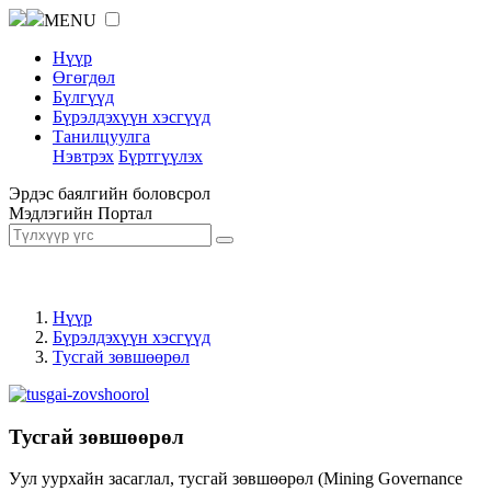
MENU
Нүүр
Өгөгдөл
Бүлгүүд
Бүрэлдэхүүн хэсгүүд
Танилцуулга
Нэвтрэх
Бүртгүүлэх
Эрдэс баялгийн боловсрол
Мэдлэгийн Портал
Нүүр
Бүрэлдэхүүн хэсгүүд
Тусгай зөвшөөрөл
Тусгай зөвшөөрөл
Уул уурхайн засаглал, тусгай зөвшөөрөл (Mining Governance