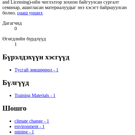
and Licensing)-ийн чиглэлээр зохион байгуулсан сургалт
семинар, ашигласан материалуудыг энэ хэсэгт байршуулсан
болно.
цааш унших
Дагагчид
0
Өгөгдлийн бүрдлүүд
1
Бүрэлдэхүүн хэсгүүд
Тусгай зөвшөөрөл
-
1
Бүлгүүд
Training Materials
-
1
Шошго
climate change
-
1
environment
-
1
mining
-
1