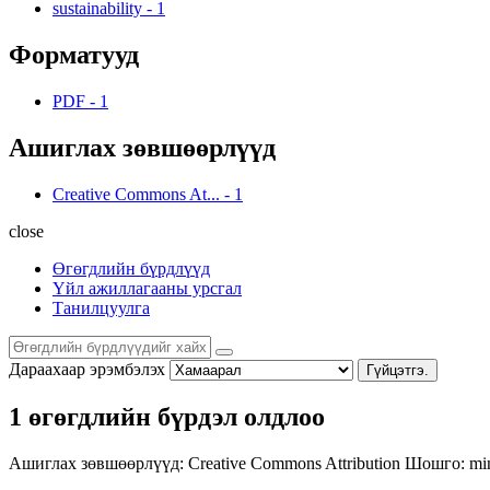
sustainability
-
1
Форматууд
PDF
-
1
Ашиглах зөвшөөрлүүд
Creative Commons At...
-
1
close
Өгөгдлийн бүрдлүүд
Үйл ажиллагааны урсгал
Танилцуулга
Дараахаар эрэмбэлэх
Гүйцэтгэ.
1 өгөгдлийн бүрдэл олдлоо
Ашиглах зөвшөөрлүүд:
Creative Commons Attribution
Шошго:
mi