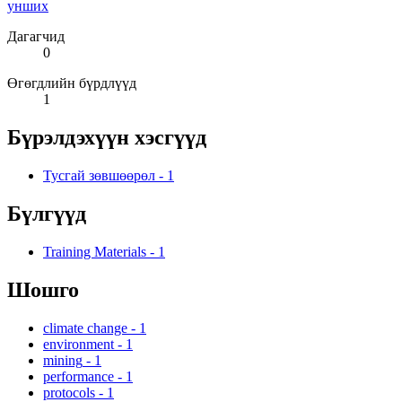
унших
Дагагчид
0
Өгөгдлийн бүрдлүүд
1
Бүрэлдэхүүн хэсгүүд
Тусгай зөвшөөрөл
-
1
Бүлгүүд
Training Materials
-
1
Шошго
climate change
-
1
environment
-
1
mining
-
1
performance
-
1
protocols
-
1