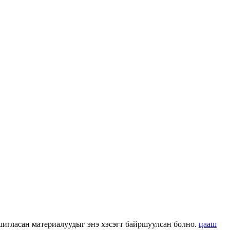
 ашигласан материалуудыг энэ хэсэгт байршуулсан болно.
цааш