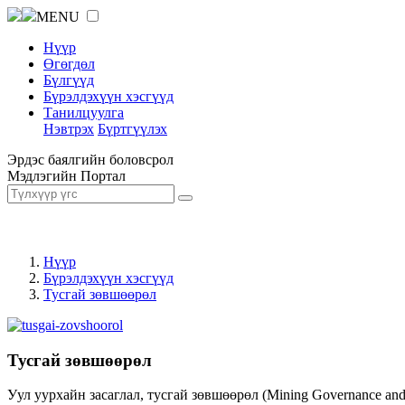
MENU
Нүүр
Өгөгдөл
Бүлгүүд
Бүрэлдэхүүн хэсгүүд
Танилцуулга
Нэвтрэх
Бүртгүүлэх
Эрдэс баялгийн боловсрол
Мэдлэгийн Портал
Нүүр
Бүрэлдэхүүн хэсгүүд
Тусгай зөвшөөрөл
Тусгай зөвшөөрөл
Уул уурхайн засаглал, тусгай зөвшөөрөл (Mining Governance an