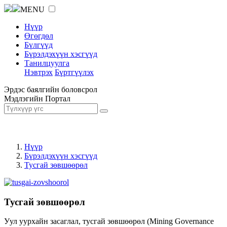
MENU
Нүүр
Өгөгдөл
Бүлгүүд
Бүрэлдэхүүн хэсгүүд
Танилцуулга
Нэвтрэх
Бүртгүүлэх
Эрдэс баялгийн боловсрол
Мэдлэгийн Портал
Нүүр
Бүрэлдэхүүн хэсгүүд
Тусгай зөвшөөрөл
Тусгай зөвшөөрөл
Уул уурхайн засаглал, тусгай зөвшөөрөл (Mining Governance