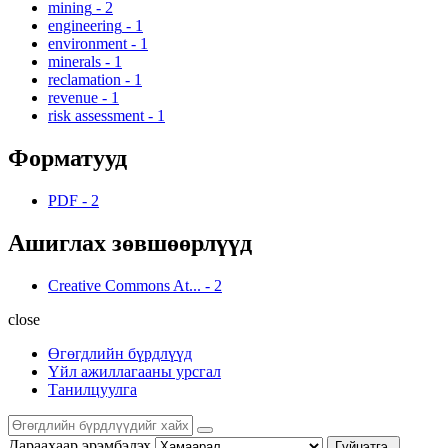
mining
-
2
engineering
-
1
environment
-
1
minerals
-
1
reclamation
-
1
revenue
-
1
risk assessment
-
1
Форматууд
PDF
-
2
Ашиглах зөвшөөрлүүд
Creative Commons At...
-
2
close
Өгөгдлийн бүрдлүүд
Үйл ажиллагааны урсгал
Танилцуулга
Дараахаар эрэмбэлэх
Гүйцэтгэ.