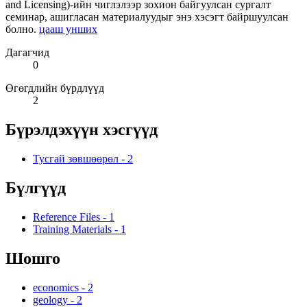
and Licensing)-ийн чиглэлээр зохион байгуулсан сургалт
семинар, ашигласан материалуудыг энэ хэсэгт байршуулсан
болно.
цааш унших
Дагагчид
0
Өгөгдлийн бүрдлүүд
2
Бүрэлдэхүүн хэсгүүд
Тусгай зөвшөөрөл
-
2
Бүлгүүд
Reference Files
-
1
Training Materials
-
1
Шошго
economics
-
2
geology
-
2