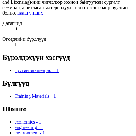
and Licensing)-ийн чиглэлээр зохион байгуулсан сургалт
семинар, ашигласан материалуудыг энэ хэсэгт байршуулсан
болно.
цааш унших
Дагагчид
0
Өгөгдлийн бүрдлүүд
1
Бүрэлдэхүүн хэсгүүд
Тусгай зөвшөөрөл
-
1
Бүлгүүд
Training Materials
-
1
Шошго
economics
-
1
engineering
-
1
environment
-
1