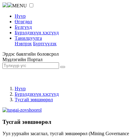
MENU
Нүүр
Өгөгдөл
Бүлгүүд
Бүрэлдэхүүн хэсгүүд
Танилцуулга
Нэвтрэх
Бүртгүүлэх
Эрдэс баялгийн боловсрол
Мэдлэгийн Портал
Нүүр
Бүрэлдэхүүн хэсгүүд
Тусгай зөвшөөрөл
Тусгай зөвшөөрөл
Уул уурхайн засаглал, тусгай зөвшөөрөл (Mining Governance