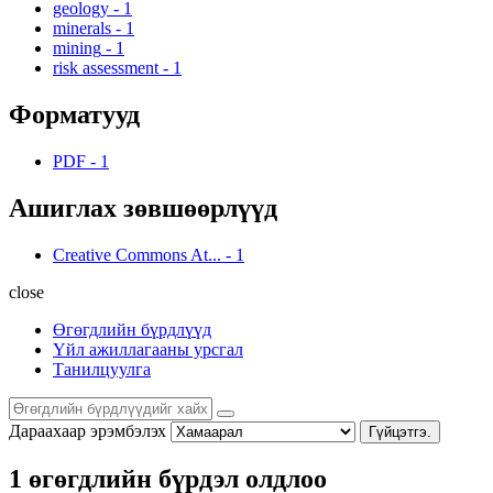
geology
-
1
minerals
-
1
mining
-
1
risk assessment
-
1
Форматууд
PDF
-
1
Ашиглах зөвшөөрлүүд
Creative Commons At...
-
1
close
Өгөгдлийн бүрдлүүд
Үйл ажиллагааны урсгал
Танилцуулга
Дараахаар эрэмбэлэх
Гүйцэтгэ.
1 өгөгдлийн бүрдэл олдлоо