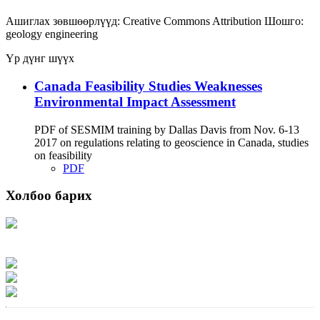
Ашиглах зөвшөөрлүүд:
Creative Commons Attribution
Шошго:
geology
engineering
Үр дүнг шүүх
Canada Feasibility Studies Weaknesses
Environmental Impact Assessment
PDF of SESMIM training by Dallas Davis from Nov. 6-13
2017 on regulations relating to geoscience in Canada, studies
on feasibility
PDF
Холбоо барих
Хаяг: Ашигт малтмал, газрын тосны газар, Монгол Улс, Улаанбаатар хот
15170, Чингэлтэй дүүрэг, Барилгачдын талбай-3, Засгийн газрын XII байр,
баруун жигүүр
Факс: 976-11-310370
Вэб админ: 976-51-263915
Цахим шуудан: info@mrpam.gov.mn