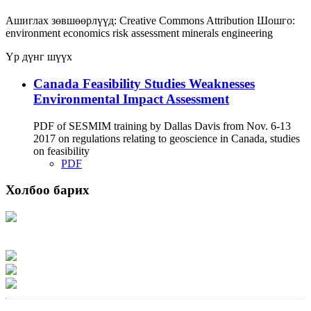
Ашиглах зөвшөөрлүүд:
Creative Commons Attribution
Шошго:
environment
economics
risk assessment
minerals
engineering
Үр дүнг шүүх
Canada Feasibility Studies Weaknesses
Environmental Impact Assessment
PDF of SESMIM training by Dallas Davis from Nov. 6-13
2017 on regulations relating to geoscience in Canada, studies
on feasibility
PDF
Холбоо барих
Хаяг: Ашигт малтмал, газрын тосны газар, Монгол Улс, Улаанбаатар хот
15170, Чингэлтэй дүүрэг, Барилгачдын талбай-3, Засгийн газрын XII байр,
баруун жигүүр
Факс: 976-11-310370
Вэб админ: 976-51-263915
Цахим шуудан: info@mrpam.gov.mn