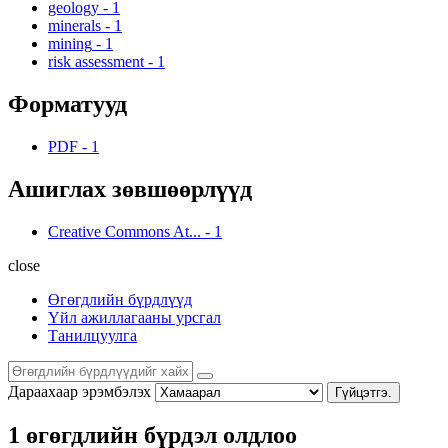
geology
-
1
minerals
-
1
mining
-
1
risk assessment
-
1
Форматууд
PDF
-
1
Ашиглах зөвшөөрлүүд
Creative Commons At...
-
1
close
Өгөгдлийн бүрдлүүд
Үйл ажиллагааны урсгал
Танилцуулга
Дараахаар эрэмбэлэх
Гүйцэтгэ.
1 өгөгдлийн бүрдэл олдлоо