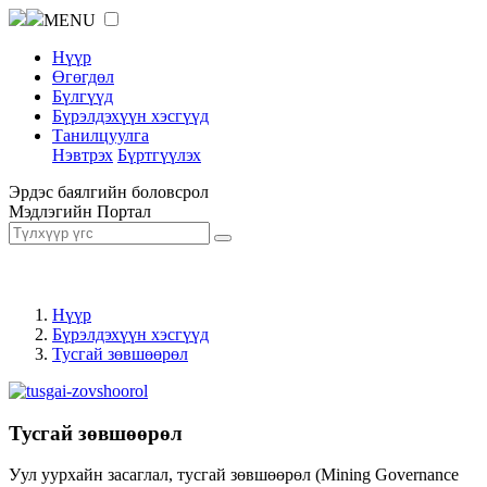
MENU
Нүүр
Өгөгдөл
Бүлгүүд
Бүрэлдэхүүн хэсгүүд
Танилцуулга
Нэвтрэх
Бүртгүүлэх
Эрдэс баялгийн боловсрол
Мэдлэгийн Портал
Нүүр
Бүрэлдэхүүн хэсгүүд
Тусгай зөвшөөрөл
Тусгай зөвшөөрөл
Уул уурхайн засаглал, тусгай зөвшөөрөл (Mining Governance