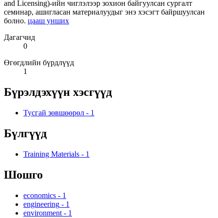
and Licensing)-ийн чиглэлээр зохион байгуулсан сургалт
семинар, ашигласан материалуудыг энэ хэсэгт байршуулсан
болно.
цааш унших
Дагагчид
0
Өгөгдлийн бүрдлүүд
1
Бүрэлдэхүүн хэсгүүд
Тусгай зөвшөөрөл
-
1
Бүлгүүд
Training Materials
-
1
Шошго
economics
-
1
engineering
-
1
environment
-
1