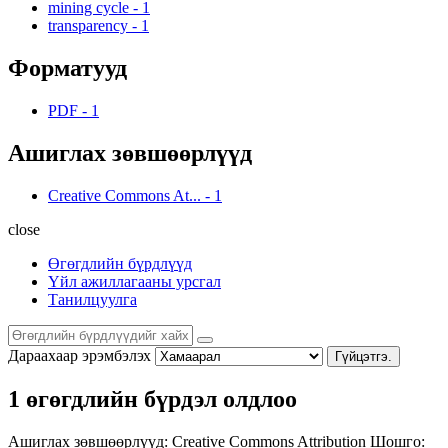
mining cycle
-
1
transparency
-
1
Форматууд
PDF
-
1
Ашиглах зөвшөөрлүүд
Creative Commons At...
-
1
close
Өгөгдлийн бүрдлүүд
Үйл ажиллагааны урсгал
Танилцуулга
Дараахаар эрэмбэлэх
Гүйцэтгэ.
1 өгөгдлийн бүрдэл олдлоо
Ашиглах зөвшөөрлүүд:
Creative Commons Attribution
Шошго: