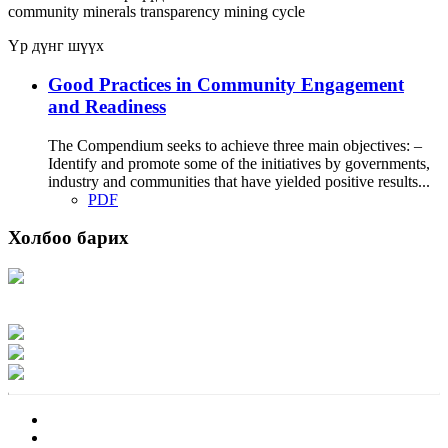
community
minerals
transparency
mining cycle
Үр дүнг шүүх
Good Practices in Community Engagement
and Readiness
The Compendium seeks to achieve three main objectives: –
Identify and promote some of the initiatives by governments,
industry and communities that have yielded positive results...
PDF
Холбоо барих
Хаяг: Ашигт малтмал, газрын тосны газар, Монгол Улс, Улаанбаатар хот
15170, Чингэлтэй дүүрэг, Барилгачдын талбай-3, Засгийн газрын XII байр,
баруун жигүүр
Факс: 976-11-310370
Вэб админ: 976-51-263915
Цахим шуудан: info@mrpam.gov.mn