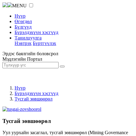
MENU
Нүүр
Өгөгдөл
Бүлгүүд
Бүрэлдэхүүн хэсгүүд
Танилцуулга
Нэвтрэх
Бүртгүүлэх
Эрдэс баялгийн боловсрол
Мэдлэгийн Портал
Нүүр
Бүрэлдэхүүн хэсгүүд
Тусгай зөвшөөрөл
Тусгай зөвшөөрөл
Уул уурхайн засаглал, тусгай зөвшөөрөл (Mining Governance