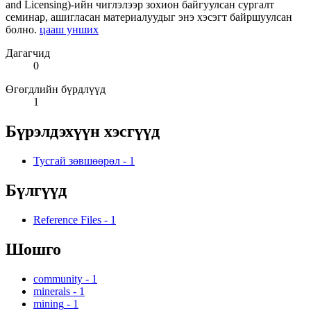
and Licensing)-ийн чиглэлээр зохион байгуулсан сургалт
семинар, ашигласан материалуудыг энэ хэсэгт байршуулсан
болно.
цааш унших
Дагагчид
0
Өгөгдлийн бүрдлүүд
1
Бүрэлдэхүүн хэсгүүд
Тусгай зөвшөөрөл
-
1
Бүлгүүд
Reference Files
-
1
Шошго
community
-
1
minerals
-
1
mining
-
1