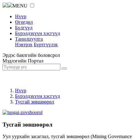
MENU
Нүүр
Өгөгдөл
Бүлгүүд
Бүрэлдэхүүн хэсгүүд
Танилцуулга
Нэвтрэх
Бүртгүүлэх
Эрдэс баялгийн боловсрол
Мэдлэгийн Портал
Нүүр
Бүрэлдэхүүн хэсгүүд
Тусгай зөвшөөрөл
Тусгай зөвшөөрөл
Уул уурхайн засаглал, тусгай зөвшөөрөл (Mining Governance