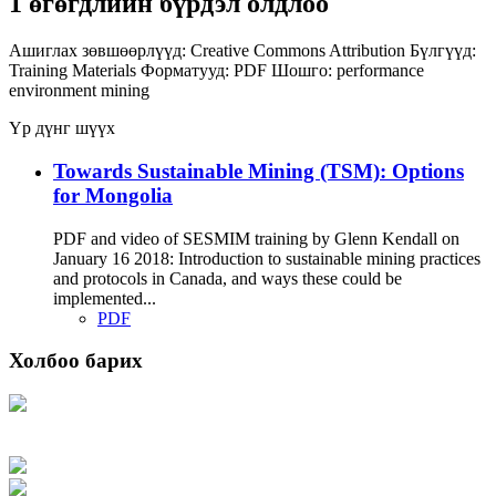
1 өгөгдлийн бүрдэл олдлоо
Ашиглах зөвшөөрлүүд:
Creative Commons Attribution
Бүлгүүд:
Training Materials
Форматууд:
PDF
Шошго:
performance
environment
mining
Үр дүнг шүүх
Towards Sustainable Mining (TSM): Options
for Mongolia
PDF and video of SESMIM training by Glenn Kendall on
January 16 2018: Introduction to sustainable mining practices
and protocols in Canada, and ways these could be
implemented...
PDF
Холбоо барих
Хаяг: Ашигт малтмал, газрын тосны газар, Монгол Улс, Улаанбаатар хот
15170, Чингэлтэй дүүрэг, Барилгачдын талбай-3, Засгийн газрын XII байр,
баруун жигүүр
Факс: 976-11-310370
Вэб админ: 976-51-263915