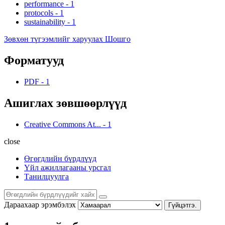
performance
-
1
protocols
-
1
sustainability
-
1
Зөвхөн түгээмлийг харуулах Шошго
Форматууд
PDF
-
1
Ашиглах зөвшөөрлүүд
Creative Commons At...
-
1
close
Өгөгдлийн бүрдлүүд
Үйл ажиллагааны урсгал
Танилцуулга
Дараахаар эрэмбэлэх
Гүйцэтгэ.