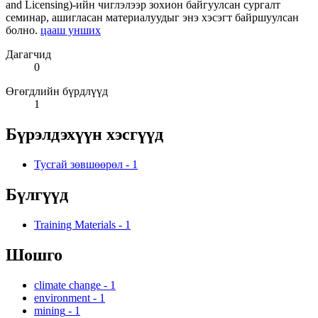
and Licensing)-ийн чиглэлээр зохион байгуулсан сургалт
семинар, ашигласан материалуудыг энэ хэсэгт байршуулсан
болно.
цааш унших
Дагагчид
0
Өгөгдлийн бүрдлүүд
1
Бүрэлдэхүүн хэсгүүд
Тусгай зөвшөөрөл
-
1
Бүлгүүд
Training Materials
-
1
Шошго
climate change
-
1
environment
-
1
mining
-
1