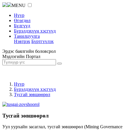
MENU
Нүүр
Өгөгдөл
Бүлгүүд
Бүрэлдэхүүн хэсгүүд
Танилцуулга
Нэвтрэх
Бүртгүүлэх
Эрдэс баялгийн боловсрол
Мэдлэгийн Портал
Нүүр
Бүрэлдэхүүн хэсгүүд
Тусгай зөвшөөрөл
Тусгай зөвшөөрөл
Уул уурхайн засаглал, тусгай зөвшөөрөл (Mining Governance