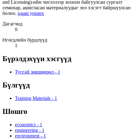
and Licensing)-ийн чиглэлээр зохион байгуулсан сургалт
семинар, ашигласан материалуудыг энэ хэсэгт байршуулсан
болно.
цааш унших
Дагагчид
0
Өгөгдлийн бүрдлүүд
1
Бүрэлдэхүүн хэсгүүд
Тусгай зөвшөөрөл
-
1
Бүлгүүд
Training Materials
-
1
Шошго
economics
-
1
engineering
-
1
environment
-
1