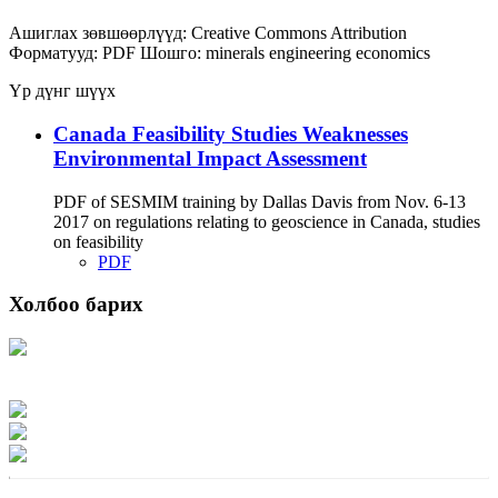
Ашиглах зөвшөөрлүүд:
Creative Commons Attribution
Форматууд:
PDF
Шошго:
minerals
engineering
economics
Үр дүнг шүүх
Canada Feasibility Studies Weaknesses
Environmental Impact Assessment
PDF of SESMIM training by Dallas Davis from Nov. 6-13
2017 on regulations relating to geoscience in Canada, studies
on feasibility
PDF
Холбоо барих
Хаяг: Ашигт малтмал, газрын тосны газар, Монгол Улс, Улаанбаатар хот
15170, Чингэлтэй дүүрэг, Барилгачдын талбай-3, Засгийн газрын XII байр,
баруун жигүүр
Факс: 976-11-310370
Вэб админ: 976-51-263915
Цахим шуудан: info@mrpam.gov.mn