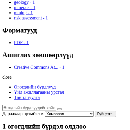
geology
-
1
minerals
-
1
mining
-
1
risk assessment
-
1
Форматууд
PDF
-
1
Ашиглах зөвшөөрлүүд
Creative Commons At...
-
1
close
Өгөгдлийн бүрдлүүд
Үйл ажиллагааны урсгал
Танилцуулга
Дараахаар эрэмбэлэх
Гүйцэтгэ.
1 өгөгдлийн бүрдэл олдлоо