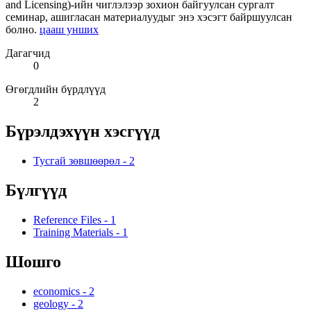
and Licensing)-ийн чиглэлээр зохион байгуулсан сургалт
семинар, ашигласан материалуудыг энэ хэсэгт байршуулсан
болно.
цааш унших
Дагагчид
0
Өгөгдлийн бүрдлүүд
2
Бүрэлдэхүүн хэсгүүд
Тусгай зөвшөөрөл
-
2
Бүлгүүд
Reference Files
-
1
Training Materials
-
1
Шошго
economics
-
2
geology
-
2