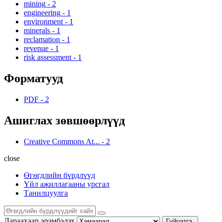
mining
-
2
engineering
-
1
environment
-
1
minerals
-
1
reclamation
-
1
revenue
-
1
risk assessment
-
1
Форматууд
PDF
-
2
Ашиглах зөвшөөрлүүд
Creative Commons At...
-
2
close
Өгөгдлийн бүрдлүүд
Үйл ажиллагааны урсгал
Танилцуулга
Дараахаар эрэмбэлэх
Гүйцэтгэ.