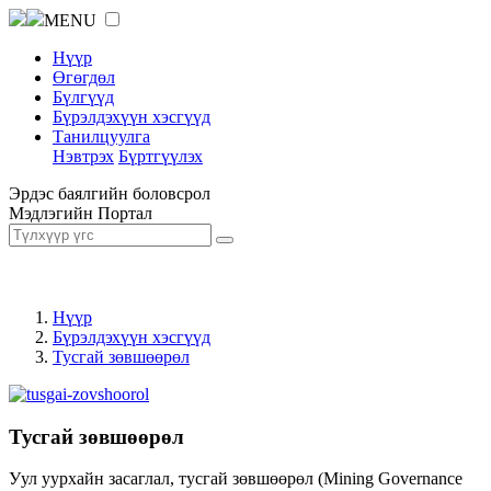
MENU
Нүүр
Өгөгдөл
Бүлгүүд
Бүрэлдэхүүн хэсгүүд
Танилцуулга
Нэвтрэх
Бүртгүүлэх
Эрдэс баялгийн боловсрол
Мэдлэгийн Портал
Нүүр
Бүрэлдэхүүн хэсгүүд
Тусгай зөвшөөрөл
Тусгай зөвшөөрөл
Уул уурхайн засаглал, тусгай зөвшөөрөл (Mining Governance