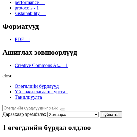
performance
-
1
protocols
-
1
sustainability
-
1
Форматууд
PDF
-
1
Ашиглах зөвшөөрлүүд
Creative Commons At...
-
1
close
Өгөгдлийн бүрдлүүд
Үйл ажиллагааны урсгал
Танилцуулга
Дараахаар эрэмбэлэх
Гүйцэтгэ.
1 өгөгдлийн бүрдэл олдлоо