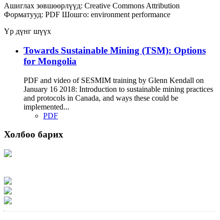
Ашиглах зөвшөөрлүүд:
Creative Commons Attribution
Форматууд:
PDF
Шошго:
environment
performance
Үр дүнг шүүх
Towards Sustainable Mining (TSM): Options
for Mongolia
PDF and video of SESMIM training by Glenn Kendall on
January 16 2018: Introduction to sustainable mining practices
and protocols in Canada, and ways these could be
implemented...
PDF
Холбоо барих
Хаяг: Ашигт малтмал, газрын тосны газар, Монгол Улс, Улаанбаатар хот
15170, Чингэлтэй дүүрэг, Барилгачдын талбай-3, Засгийн газрын XII байр,
баруун жигүүр
Факс: 976-11-310370
Вэб админ: 976-51-263915
Цахим шуудан: info@mrpam.gov.mn