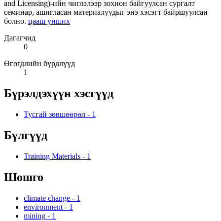
and Licensing)-ийн чиглэлээр зохион байгуулсан сургалт
семинар, ашигласан материалуудыг энэ хэсэгт байршуулсан
болно.
цааш унших
Дагагчид
0
Өгөгдлийн бүрдлүүд
1
Бүрэлдэхүүн хэсгүүд
Тусгай зөвшөөрөл
-
1
Бүлгүүд
Training Materials
-
1
Шошго
climate change
-
1
environment
-
1
mining
-
1