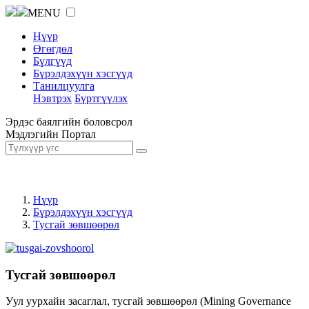
MENU
Нүүр
Өгөгдөл
Бүлгүүд
Бүрэлдэхүүн хэсгүүд
Танилцуулга
Нэвтрэх
Бүртгүүлэх
Эрдэс баялгийн боловсрол
Мэдлэгийн Портал
Нүүр
Бүрэлдэхүүн хэсгүүд
Тусгай зөвшөөрөл
Тусгай зөвшөөрөл
Уул уурхайн засаглал, тусгай зөвшөөрөл (Mining Governance