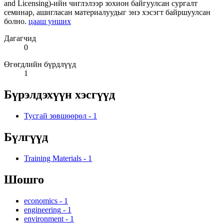
and Licensing)-ийн чиглэлээр зохион байгуулсан сургалт
семинар, ашигласан материалуудыг энэ хэсэгт байршуулсан
болно.
цааш унших
Дагагчид
0
Өгөгдлийн бүрдлүүд
1
Бүрэлдэхүүн хэсгүүд
Тусгай зөвшөөрөл
-
1
Бүлгүүд
Training Materials
-
1
Шошго
economics
-
1
engineering
-
1
environment
-
1