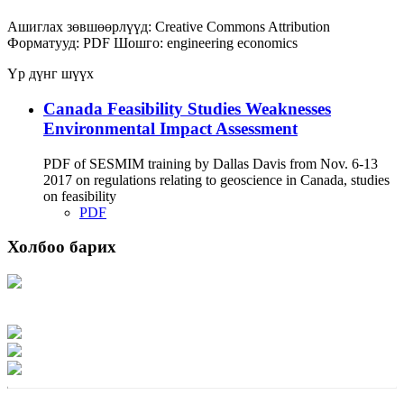
Ашиглах зөвшөөрлүүд:
Creative Commons Attribution
Форматууд:
PDF
Шошго:
engineering
economics
Үр дүнг шүүх
Canada Feasibility Studies Weaknesses
Environmental Impact Assessment
PDF of SESMIM training by Dallas Davis from Nov. 6-13
2017 on regulations relating to geoscience in Canada, studies
on feasibility
PDF
Холбоо барих
Хаяг: Ашигт малтмал, газрын тосны газар, Монгол Улс, Улаанбаатар хот
15170, Чингэлтэй дүүрэг, Барилгачдын талбай-3, Засгийн газрын XII байр,
баруун жигүүр
Факс: 976-11-310370
Вэб админ: 976-51-263915
Цахим шуудан: info@mrpam.gov.mn