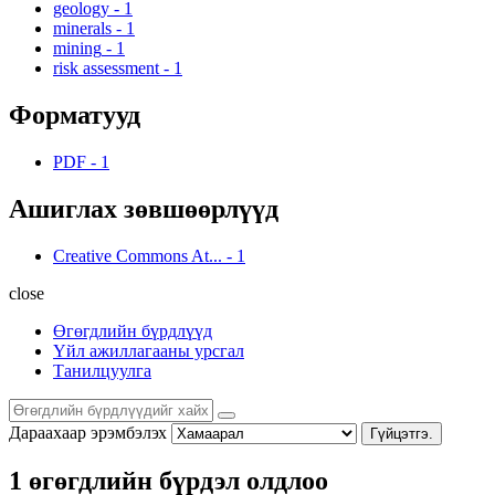
geology
-
1
minerals
-
1
mining
-
1
risk assessment
-
1
Форматууд
PDF
-
1
Ашиглах зөвшөөрлүүд
Creative Commons At...
-
1
close
Өгөгдлийн бүрдлүүд
Үйл ажиллагааны урсгал
Танилцуулга
Дараахаар эрэмбэлэх
Гүйцэтгэ.
1 өгөгдлийн бүрдэл олдлоо