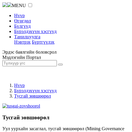
MENU
Нүүр
Өгөгдөл
Бүлгүүд
Бүрэлдэхүүн хэсгүүд
Танилцуулга
Нэвтрэх
Бүртгүүлэх
Эрдэс баялгийн боловсрол
Мэдлэгийн Портал
Нүүр
Бүрэлдэхүүн хэсгүүд
Тусгай зөвшөөрөл
Тусгай зөвшөөрөл
Уул уурхайн засаглал, тусгай зөвшөөрөл (Mining Governance