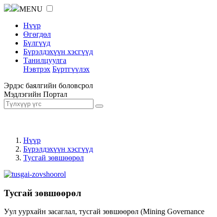
MENU
Нүүр
Өгөгдөл
Бүлгүүд
Бүрэлдэхүүн хэсгүүд
Танилцуулга
Нэвтрэх
Бүртгүүлэх
Эрдэс баялгийн боловсрол
Мэдлэгийн Портал
Нүүр
Бүрэлдэхүүн хэсгүүд
Тусгай зөвшөөрөл
Тусгай зөвшөөрөл
Уул уурхайн засаглал, тусгай зөвшөөрөл (Mining Governance