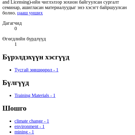
and Licensing)-ийн чиглэлээр зохион байгуулсан сургалт
семинар, ашигласан материалуудыг энэ хэсэгт байршуулсан
болно.
цааш унших
Дагагчид
0
Өгөгдлийн бүрдлүүд
1
Бүрэлдэхүүн хэсгүүд
Тусгай зөвшөөрөл
-
1
Бүлгүүд
Training Materials
-
1
Шошго
climate change
-
1
environment
-
1
mining
-
1