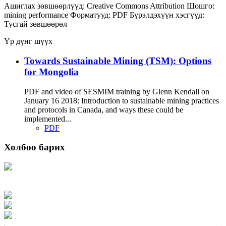
Ашиглах зөвшөөрлүүд:
Creative Commons Attribution
Шошго:
mining
performance
Форматууд:
PDF
Бүрэлдэхүүн хэсгүүд:
Тусгай зөвшөөрөл
Үр дүнг шүүх
Towards Sustainable Mining (TSM): Options
for Mongolia
PDF and video of SESMIM training by Glenn Kendall on
January 16 2018: Introduction to sustainable mining practices
and protocols in Canada, and ways these could be
implemented...
PDF
Холбоо барих
Хаяг: Ашигт малтмал, газрын тосны газар, Монгол Улс, Улаанбаатар хот
15170, Чингэлтэй дүүрэг, Барилгачдын талбай-3, Засгийн газрын XII байр,
баруун жигүүр
Факс: 976-11-310370
Вэб админ: 976-51-263915
Цахим шуудан: info@mrpam.gov.mn