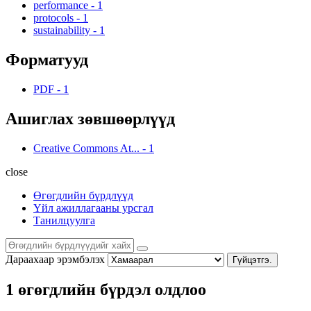
performance
-
1
protocols
-
1
sustainability
-
1
Форматууд
PDF
-
1
Ашиглах зөвшөөрлүүд
Creative Commons At...
-
1
close
Өгөгдлийн бүрдлүүд
Үйл ажиллагааны урсгал
Танилцуулга
Дараахаар эрэмбэлэх
Гүйцэтгэ.
1 өгөгдлийн бүрдэл олдлоо