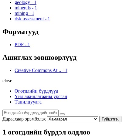
geology
-
1
minerals
-
1
mining
-
1
risk assessment
-
1
Форматууд
PDF
-
1
Ашиглах зөвшөөрлүүд
Creative Commons At...
-
1
close
Өгөгдлийн бүрдлүүд
Үйл ажиллагааны урсгал
Танилцуулга
Дараахаар эрэмбэлэх
Гүйцэтгэ.
1 өгөгдлийн бүрдэл олдлоо