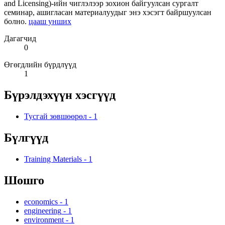
and Licensing)-ийн чиглэлээр зохион байгуулсан сургалт
семинар, ашигласан материалуудыг энэ хэсэгт байршуулсан
болно.
цааш унших
Дагагчид
0
Өгөгдлийн бүрдлүүд
1
Бүрэлдэхүүн хэсгүүд
Тусгай зөвшөөрөл
-
1
Бүлгүүд
Training Materials
-
1
Шошго
economics
-
1
engineering
-
1
environment
-
1