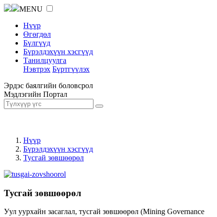
MENU
Нүүр
Өгөгдөл
Бүлгүүд
Бүрэлдэхүүн хэсгүүд
Танилцуулга
Нэвтрэх
Бүртгүүлэх
Эрдэс баялгийн боловсрол
Мэдлэгийн Портал
Нүүр
Бүрэлдэхүүн хэсгүүд
Тусгай зөвшөөрөл
Тусгай зөвшөөрөл
Уул уурхайн засаглал, тусгай зөвшөөрөл (Mining Governance