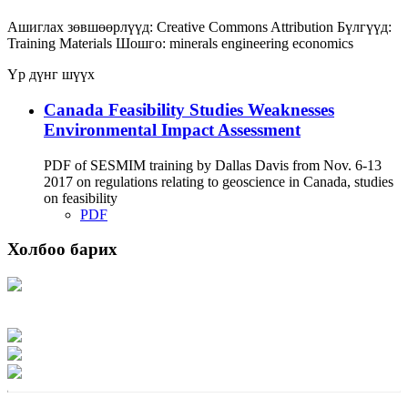
Ашиглах зөвшөөрлүүд:
Creative Commons Attribution
Бүлгүүд:
Training Materials
Шошго:
minerals
engineering
economics
Үр дүнг шүүх
Canada Feasibility Studies Weaknesses
Environmental Impact Assessment
PDF of SESMIM training by Dallas Davis from Nov. 6-13
2017 on regulations relating to geoscience in Canada, studies
on feasibility
PDF
Холбоо барих
Хаяг: Ашигт малтмал, газрын тосны газар, Монгол Улс, Улаанбаатар хот
15170, Чингэлтэй дүүрэг, Барилгачдын талбай-3, Засгийн газрын XII байр,
баруун жигүүр
Факс: 976-11-310370
Вэб админ: 976-51-263915
Цахим шуудан: info@mrpam.gov.mn