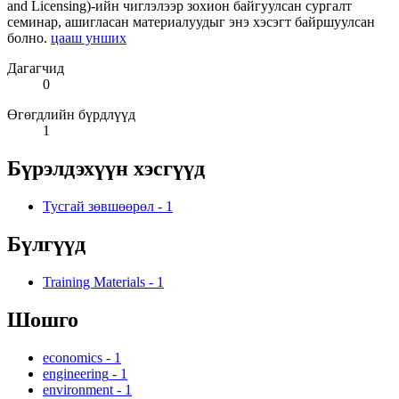
and Licensing)-ийн чиглэлээр зохион байгуулсан сургалт
семинар, ашигласан материалуудыг энэ хэсэгт байршуулсан
болно.
цааш унших
Дагагчид
0
Өгөгдлийн бүрдлүүд
1
Бүрэлдэхүүн хэсгүүд
Тусгай зөвшөөрөл
-
1
Бүлгүүд
Training Materials
-
1
Шошго
economics
-
1
engineering
-
1
environment
-
1