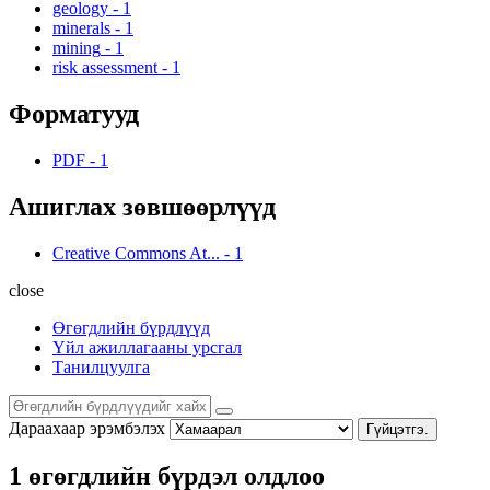
geology
-
1
minerals
-
1
mining
-
1
risk assessment
-
1
Форматууд
PDF
-
1
Ашиглах зөвшөөрлүүд
Creative Commons At...
-
1
close
Өгөгдлийн бүрдлүүд
Үйл ажиллагааны урсгал
Танилцуулга
Дараахаар эрэмбэлэх
Гүйцэтгэ.
1 өгөгдлийн бүрдэл олдлоо