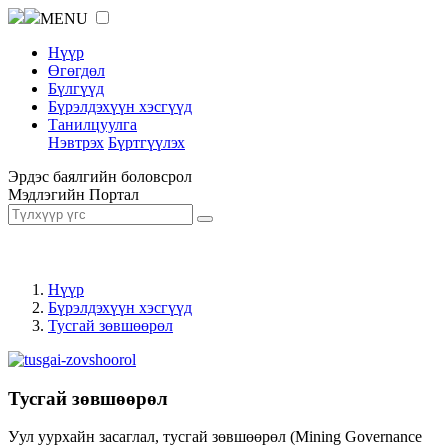
MENU
Нүүр
Өгөгдөл
Бүлгүүд
Бүрэлдэхүүн хэсгүүд
Танилцуулга
Нэвтрэх
Бүртгүүлэх
Эрдэс баялгийн боловсрол
Мэдлэгийн Портал
Нүүр
Бүрэлдэхүүн хэсгүүд
Тусгай зөвшөөрөл
Тусгай зөвшөөрөл
Уул уурхайн засаглал, тусгай зөвшөөрөл (Mining Governance