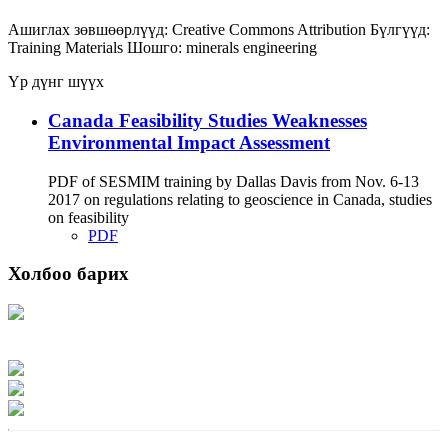
Ашиглах зөвшөөрлүүд:
Creative Commons Attribution
Бүлгүүд:
Training Materials
Шошго:
minerals
engineering
Үр дүнг шүүх
Canada Feasibility Studies Weaknesses
Environmental Impact Assessment
PDF of SESMIM training by Dallas Davis from Nov. 6-13
2017 on regulations relating to geoscience in Canada, studies
on feasibility
PDF
Холбоо барих
Хаяг: Ашигт малтмал, газрын тосны газар, Монгол Улс, Улаанбаатар хот
15170, Чингэлтэй дүүрэг, Барилгачдын талбай-3, Засгийн газрын XII байр,
баруун жигүүр
Факс: 976-11-310370
Вэб админ: 976-51-263915
Цахим шуудан: info@mrpam.gov.mn