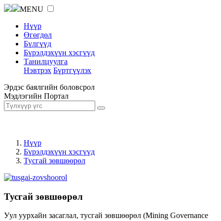
MENU
Нүүр
Өгөгдөл
Бүлгүүд
Бүрэлдэхүүн хэсгүүд
Танилцуулга
Нэвтрэх
Бүртгүүлэх
Эрдэс баялгийн боловсрол
Мэдлэгийн Портал
Нүүр
Бүрэлдэхүүн хэсгүүд
Тусгай зөвшөөрөл
Тусгай зөвшөөрөл
Уул уурхайн засаглал, тусгай зөвшөөрөл (Mining Governance