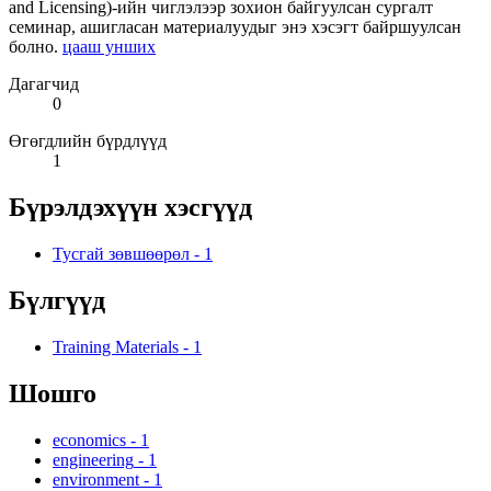
and Licensing)-ийн чиглэлээр зохион байгуулсан сургалт
семинар, ашигласан материалуудыг энэ хэсэгт байршуулсан
болно.
цааш унших
Дагагчид
0
Өгөгдлийн бүрдлүүд
1
Бүрэлдэхүүн хэсгүүд
Тусгай зөвшөөрөл
-
1
Бүлгүүд
Training Materials
-
1
Шошго
economics
-
1
engineering
-
1
environment
-
1