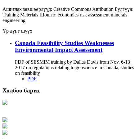
Ашиглах зөвшөөрлүүд:
Creative Commons Attribution
Бүлгүүд:
Training Materials
Шошго:
economics
risk assessment
minerals
engineering
Үр дүнг шүүх
Canada Feasibility Studies Weaknesses
Environmental Impact Assessment
PDF of SESMIM training by Dallas Davis from Nov. 6-13
2017 on regulations relating to geoscience in Canada, studies
on feasibility
PDF
Холбоо барих
Хаяг: Ашигт малтмал, газрын тосны газар, Монгол Улс, Улаанбаатар хот
15170, Чингэлтэй дүүрэг, Барилгачдын талбай-3, Засгийн газрын XII байр,
баруун жигүүр
Факс: 976-11-310370
Вэб админ: 976-51-263915
Цахим шуудан: info@mrpam.gov.mn