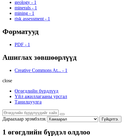
geology
-
1
minerals
-
1
mining
-
1
risk assessment
-
1
Форматууд
PDF
-
1
Ашиглах зөвшөөрлүүд
Creative Commons At...
-
1
close
Өгөгдлийн бүрдлүүд
Үйл ажиллагааны урсгал
Танилцуулга
Дараахаар эрэмбэлэх
Гүйцэтгэ.
1 өгөгдлийн бүрдэл олдлоо