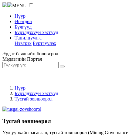
MENU
Нүүр
Өгөгдөл
Бүлгүүд
Бүрэлдэхүүн хэсгүүд
Танилцуулга
Нэвтрэх
Бүртгүүлэх
Эрдэс баялгийн боловсрол
Мэдлэгийн Портал
Нүүр
Бүрэлдэхүүн хэсгүүд
Тусгай зөвшөөрөл
Тусгай зөвшөөрөл
Уул уурхайн засаглал, тусгай зөвшөөрөл (Mining Governance