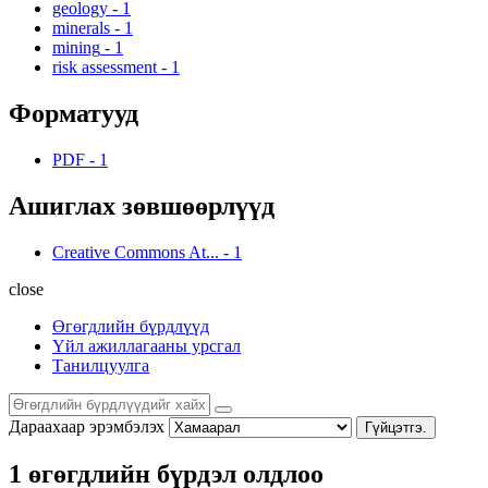
geology
-
1
minerals
-
1
mining
-
1
risk assessment
-
1
Форматууд
PDF
-
1
Ашиглах зөвшөөрлүүд
Creative Commons At...
-
1
close
Өгөгдлийн бүрдлүүд
Үйл ажиллагааны урсгал
Танилцуулга
Дараахаар эрэмбэлэх
Гүйцэтгэ.
1 өгөгдлийн бүрдэл олдлоо