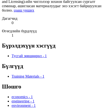
and Licensing)-ийн чиглэлээр зохион байгуулсан сургалт
семинар, ашигласан материалуудыг энэ хэсэгт байршуулсан
болно.
цааш унших
Дагагчид
0
Өгөгдлийн бүрдлүүд
1
Бүрэлдэхүүн хэсгүүд
Тусгай зөвшөөрөл
-
1
Бүлгүүд
Training Materials
-
1
Шошго
economics
-
1
engineering
-
1
environment
-
1