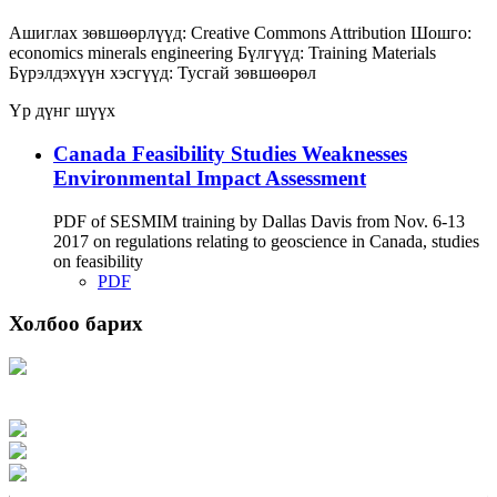
Ашиглах зөвшөөрлүүд:
Creative Commons Attribution
Шошго:
economics
minerals
engineering
Бүлгүүд:
Training Materials
Бүрэлдэхүүн хэсгүүд:
Тусгай зөвшөөрөл
Үр дүнг шүүх
Canada Feasibility Studies Weaknesses
Environmental Impact Assessment
PDF of SESMIM training by Dallas Davis from Nov. 6-13
2017 on regulations relating to geoscience in Canada, studies
on feasibility
PDF
Холбоо барих
Хаяг: Ашигт малтмал, газрын тосны газар, Монгол Улс, Улаанбаатар хот
15170, Чингэлтэй дүүрэг, Барилгачдын талбай-3, Засгийн газрын XII байр,
баруун жигүүр
Факс: 976-11-310370
Вэб админ: 976-51-263915
Цахим шуудан: info@mrpam.gov.mn