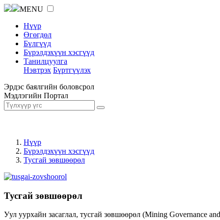
MENU
Нүүр
Өгөгдөл
Бүлгүүд
Бүрэлдэхүүн хэсгүүд
Танилцуулга
Нэвтрэх
Бүртгүүлэх
Эрдэс баялгийн боловсрол
Мэдлэгийн Портал
Нүүр
Бүрэлдэхүүн хэсгүүд
Тусгай зөвшөөрөл
Тусгай зөвшөөрөл
Уул уурхайн засаглал, тусгай зөвшөөрөл (Mining Governance an