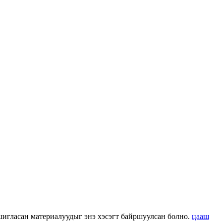
 ашигласан материалуудыг энэ хэсэгт байршуулсан болно.
цааш