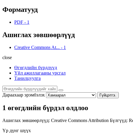
Форматууд
PDF
-
1
Ашиглах зөвшөөрлүүд
Creative Commons At...
-
1
close
Өгөгдлийн бүрдлүүд
Үйл ажиллагааны урсгал
Танилцуулга
Дараахаар эрэмбэлэх
Гүйцэтгэ.
1 өгөгдлийн бүрдэл олдлоо
Ашиглах зөвшөөрлүүд:
Creative Commons Attribution
Бүлгүүд:
Re
Үр дүнг шүүх