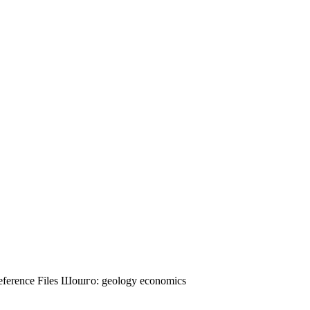
ference Files
Шошго:
geology
economics