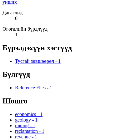
унших
Дагагчид
0
Өгөгдлийн бүрдлүүд
1
Бүрэлдэхүүн хэсгүүд
Тусгай зөвшөөрөл
-
1
Бүлгүүд
Reference Files
-
1
Шошго
economics
-
1
geology
-
1
mining
-
1
reclamation
-
1
revenue
-
1