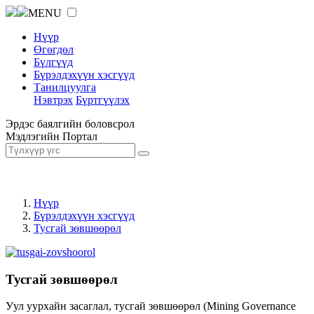
MENU
Нүүр
Өгөгдөл
Бүлгүүд
Бүрэлдэхүүн хэсгүүд
Танилцуулга
Нэвтрэх
Бүртгүүлэх
Эрдэс баялгийн боловсрол
Мэдлэгийн Портал
Нүүр
Бүрэлдэхүүн хэсгүүд
Тусгай зөвшөөрөл
Тусгай зөвшөөрөл
Уул уурхайн засаглал, тусгай зөвшөөрөл (Mining Governance