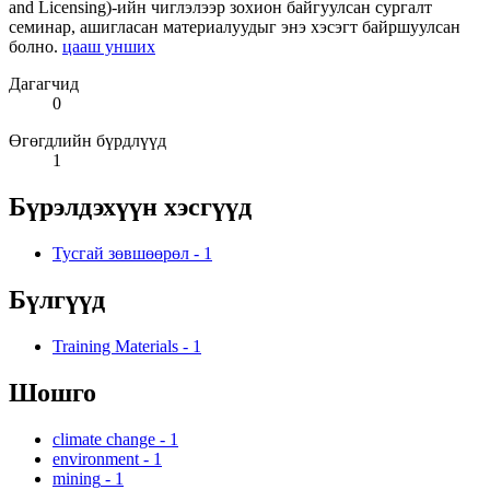
and Licensing)-ийн чиглэлээр зохион байгуулсан сургалт
семинар, ашигласан материалуудыг энэ хэсэгт байршуулсан
болно.
цааш унших
Дагагчид
0
Өгөгдлийн бүрдлүүд
1
Бүрэлдэхүүн хэсгүүд
Тусгай зөвшөөрөл
-
1
Бүлгүүд
Training Materials
-
1
Шошго
climate change
-
1
environment
-
1
mining
-
1