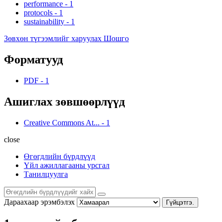
performance
-
1
protocols
-
1
sustainability
-
1
Зөвхөн түгээмлийг харуулах Шошго
Форматууд
PDF
-
1
Ашиглах зөвшөөрлүүд
Creative Commons At...
-
1
close
Өгөгдлийн бүрдлүүд
Үйл ажиллагааны урсгал
Танилцуулга
Дараахаар эрэмбэлэх
Гүйцэтгэ.