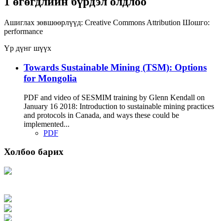
1 өгөгдлийн бүрдэл олдлоо
Ашиглах зөвшөөрлүүд:
Creative Commons Attribution
Шошго:
performance
Үр дүнг шүүх
Towards Sustainable Mining (TSM): Options
for Mongolia
PDF and video of SESMIM training by Glenn Kendall on
January 16 2018: Introduction to sustainable mining practices
and protocols in Canada, and ways these could be
implemented...
PDF
Холбоо барих
Хаяг: Ашигт малтмал, газрын тосны газар, Монгол Улс, Улаанбаатар хот
15170, Чингэлтэй дүүрэг, Барилгачдын талбай-3, Засгийн газрын XII байр,
баруун жигүүр
Факс: 976-11-310370
Вэб админ: 976-51-263915
Цахим шуудан: info@mrpam.gov.mn