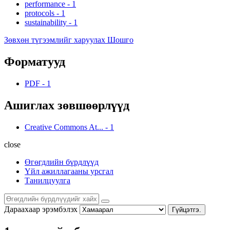
performance
-
1
protocols
-
1
sustainability
-
1
Зөвхөн түгээмлийг харуулах Шошго
Форматууд
PDF
-
1
Ашиглах зөвшөөрлүүд
Creative Commons At...
-
1
close
Өгөгдлийн бүрдлүүд
Үйл ажиллагааны урсгал
Танилцуулга
Дараахаар эрэмбэлэх
Гүйцэтгэ.