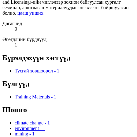
and Licensing)-ийн чиглэлээр зохион байгуулсан сургалт
семинар, ашигласан материалуудыг энэ хэсэгт байршуулсан
болно.
цааш унших
Дагагчид
0
Өгөгдлийн бүрдлүүд
1
Бүрэлдэхүүн хэсгүүд
Тусгай зөвшөөрөл
-
1
Бүлгүүд
Training Materials
-
1
Шошго
climate change
-
1
environment
-
1
mining
-
1