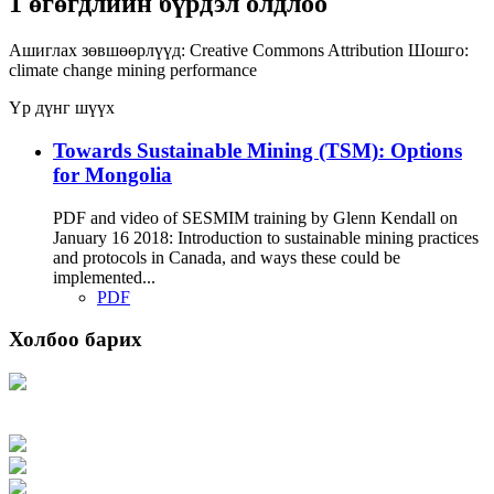
1 өгөгдлийн бүрдэл олдлоо
Ашиглах зөвшөөрлүүд:
Creative Commons Attribution
Шошго:
climate change
mining
performance
Үр дүнг шүүх
Towards Sustainable Mining (TSM): Options
for Mongolia
PDF and video of SESMIM training by Glenn Kendall on
January 16 2018: Introduction to sustainable mining practices
and protocols in Canada, and ways these could be
implemented...
PDF
Холбоо барих
Хаяг: Ашигт малтмал, газрын тосны газар, Монгол Улс, Улаанбаатар хот
15170, Чингэлтэй дүүрэг, Барилгачдын талбай-3, Засгийн газрын XII байр,
баруун жигүүр
Факс: 976-11-310370
Вэб админ: 976-51-263915
Цахим шуудан: info@mrpam.gov.mn