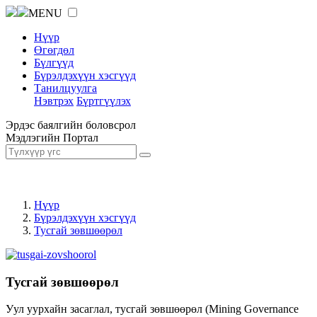
MENU
Нүүр
Өгөгдөл
Бүлгүүд
Бүрэлдэхүүн хэсгүүд
Танилцуулга
Нэвтрэх
Бүртгүүлэх
Эрдэс баялгийн боловсрол
Мэдлэгийн Портал
Нүүр
Бүрэлдэхүүн хэсгүүд
Тусгай зөвшөөрөл
Тусгай зөвшөөрөл
Уул уурхайн засаглал, тусгай зөвшөөрөл (Mining Governance