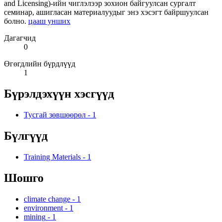
and Licensing)-ийн чиглэлээр зохион байгуулсан сургалт
семинар, ашигласан материалуудыг энэ хэсэгт байршуулсан
болно.
цааш унших
Дагагчид
0
Өгөгдлийн бүрдлүүд
1
Бүрэлдэхүүн хэсгүүд
Тусгай зөвшөөрөл
-
1
Бүлгүүд
Training Materials
-
1
Шошго
climate change
-
1
environment
-
1
mining
-
1