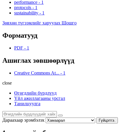
performance
-
1
protocols
-
1
sustainability
-
1
Зөвхөн түгээмлийг харуулах Шошго
Форматууд
PDF
-
1
Ашиглах зөвшөөрлүүд
Creative Commons At...
-
1
close
Өгөгдлийн бүрдлүүд
Үйл ажиллагааны урсгал
Танилцуулга
Дараахаар эрэмбэлэх
Гүйцэтгэ.