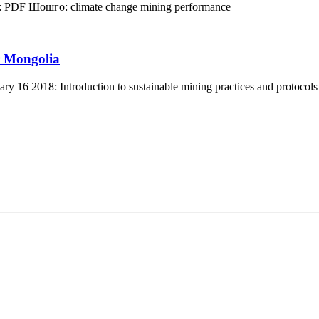
:
PDF
Шошго:
climate change
mining
performance
r Mongolia
 16 2018: Introduction to sustainable mining practices and protocols
5170, Чингэлтэй дүүрэг, Барилгачдын талбай-3, Засгийн газрын XII байр, бару