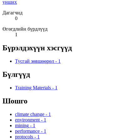
унших
Дагагчид
0
Өгөгдлийн бүрдлүүд
1
Бүрэлдэхүүн хэсгүүд
Тусгай зөвшөөрөл
-
1
Бүлгүүд
Training Materials
-
1
Шошго
climate change
-
1
environment
-
1
mining
-
1
performance
-
1
protocols
-
1