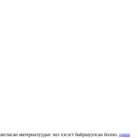
 ашигласан материалуудыг энэ хэсэгт байршуулсан болно.
цааш