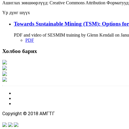
Ашиглах зөвшөөрлүүд:
Creative Commons Attribution
Форматууд
Үр дүнг шүүх
Towards Sustainable Mining (TSM): Options fo
PDF and video of SESMIM training by Glenn Kendall on January
PDF
Холбоо барих
Хаяг: Ашигт малтмал, газрын тосны газар, Монгол Улс, Улаанбаатар хот 1
Факс: 976-11-310370
Вэб админ: 976-51-263915
Цахим шуудан: info@mrpam.gov.mn
Copyright © 2018 АМГТГ