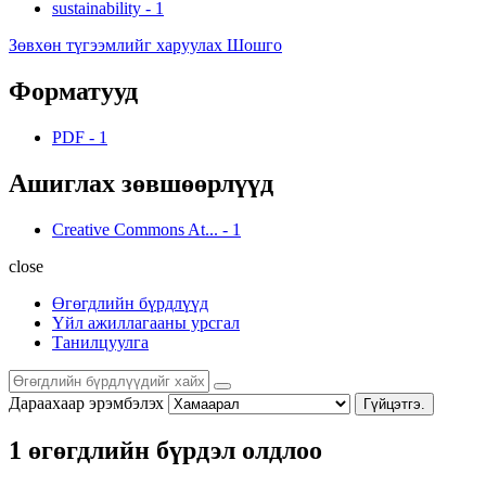
sustainability
-
1
Зөвхөн түгээмлийг харуулах Шошго
Форматууд
PDF
-
1
Ашиглах зөвшөөрлүүд
Creative Commons At...
-
1
close
Өгөгдлийн бүрдлүүд
Үйл ажиллагааны урсгал
Танилцуулга
Дараахаар эрэмбэлэх
Гүйцэтгэ.
1 өгөгдлийн бүрдэл олдлоо