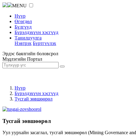
MENU
Нүүр
Өгөгдөл
Бүлгүүд
Бүрэлдэхүүн хэсгүүд
Танилцуулга
Нэвтрэх
Бүртгүүлэх
Эрдэс баялгийн боловсрол
Мэдлэгийн Портал
Нүүр
Бүрэлдэхүүн хэсгүүд
Тусгай зөвшөөрөл
Тусгай зөвшөөрөл
Уул уурхайн засаглал, тусгай зөвшөөрөл (Mining Governance an