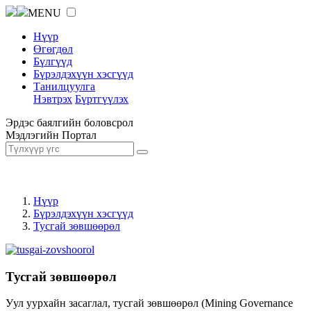
MENU
Нүүр
Өгөгдөл
Бүлгүүд
Бүрэлдэхүүн хэсгүүд
Танилцуулга
Нэвтрэх
Бүртгүүлэх
Эрдэс баялгийн боловсрол
Мэдлэгийн Портал
Нүүр
Бүрэлдэхүүн хэсгүүд
Тусгай зөвшөөрөл
Тусгай зөвшөөрөл
Уул уурхайн засаглал, тусгай зөвшөөрөл (Mining Governance