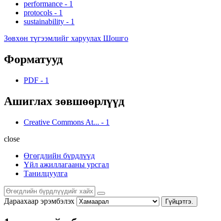
performance
-
1
protocols
-
1
sustainability
-
1
Зөвхөн түгээмлийг харуулах Шошго
Форматууд
PDF
-
1
Ашиглах зөвшөөрлүүд
Creative Commons At...
-
1
close
Өгөгдлийн бүрдлүүд
Үйл ажиллагааны урсгал
Танилцуулга
Дараахаар эрэмбэлэх
Гүйцэтгэ.