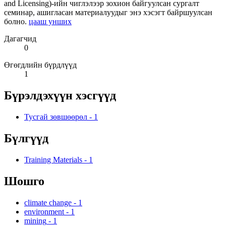
and Licensing)-ийн чиглэлээр зохион байгуулсан сургалт
семинар, ашигласан материалуудыг энэ хэсэгт байршуулсан
болно.
цааш унших
Дагагчид
0
Өгөгдлийн бүрдлүүд
1
Бүрэлдэхүүн хэсгүүд
Тусгай зөвшөөрөл
-
1
Бүлгүүд
Training Materials
-
1
Шошго
climate change
-
1
environment
-
1
mining
-
1