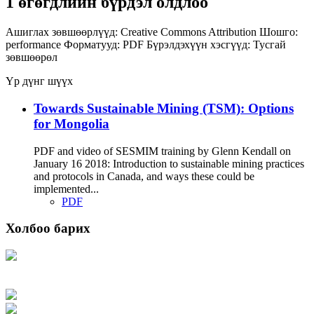
1 өгөгдлийн бүрдэл олдлоо
Ашиглах зөвшөөрлүүд:
Creative Commons Attribution
Шошго:
performance
Форматууд:
PDF
Бүрэлдэхүүн хэсгүүд:
Тусгай
зөвшөөрөл
Үр дүнг шүүх
Towards Sustainable Mining (TSM): Options
for Mongolia
PDF and video of SESMIM training by Glenn Kendall on
January 16 2018: Introduction to sustainable mining practices
and protocols in Canada, and ways these could be
implemented...
PDF
Холбоо барих
Хаяг: Ашигт малтмал, газрын тосны газар, Монгол Улс, Улаанбаатар хот
15170, Чингэлтэй дүүрэг, Барилгачдын талбай-3, Засгийн газрын XII байр,
баруун жигүүр
Факс: 976-11-310370
Вэб админ: 976-51-263915