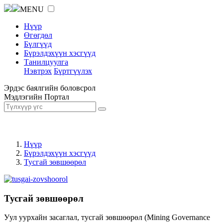
MENU
Нүүр
Өгөгдөл
Бүлгүүд
Бүрэлдэхүүн хэсгүүд
Танилцуулга
Нэвтрэх
Бүртгүүлэх
Эрдэс баялгийн боловсрол
Мэдлэгийн Портал
Нүүр
Бүрэлдэхүүн хэсгүүд
Тусгай зөвшөөрөл
Тусгай зөвшөөрөл
Уул уурхайн засаглал, тусгай зөвшөөрөл (Mining Governance