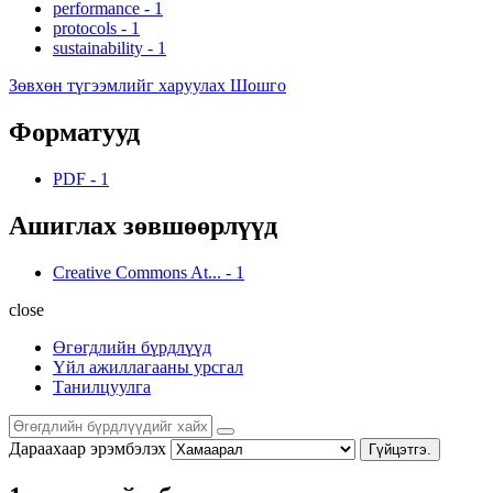
performance
-
1
protocols
-
1
sustainability
-
1
Зөвхөн түгээмлийг харуулах Шошго
Форматууд
PDF
-
1
Ашиглах зөвшөөрлүүд
Creative Commons At...
-
1
close
Өгөгдлийн бүрдлүүд
Үйл ажиллагааны урсгал
Танилцуулга
Дараахаар эрэмбэлэх
Гүйцэтгэ.