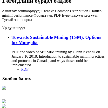
1 өгөгдлийн бүрдэл олдлоо
Ашиглах зөвшөөрлүүд:
Creative Commons Attribution
Шошго:
mining
performance
Форматууд:
PDF
Бүрэлдэхүүн хэсгүүд:
Тусгай зөвшөөрөл
Үр дүнг шүүх
Towards Sustainable Mining (TSM): Options
for Mongolia
PDF and video of SESMIM training by Glenn Kendall on
January 16 2018: Introduction to sustainable mining practices
and protocols in Canada, and ways these could be
implemented...
PDF
Холбоо барих
Хаяг: Ашигт малтмал, газрын тосны газар, Монгол Улс, Улаанбаатар хот
15170, Чингэлтэй дүүрэг, Барилгачдын талбай-3, Засгийн газрын XII байр,
баруун жигүүр
Факс: 976-11-310370
Вэб админ: 976-51-263915