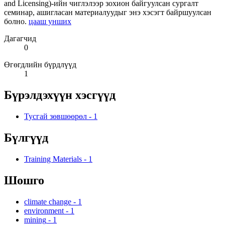
and Licensing)-ийн чиглэлээр зохион байгуулсан сургалт
семинар, ашигласан материалуудыг энэ хэсэгт байршуулсан
болно.
цааш унших
Дагагчид
0
Өгөгдлийн бүрдлүүд
1
Бүрэлдэхүүн хэсгүүд
Тусгай зөвшөөрөл
-
1
Бүлгүүд
Training Materials
-
1
Шошго
climate change
-
1
environment
-
1
mining
-
1