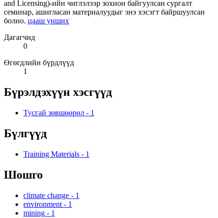
and Licensing)-ийн чиглэлээр зохион байгуулсан сургалт
семинар, ашигласан материалуудыг энэ хэсэгт байршуулсан
болно.
цааш унших
Дагагчид
0
Өгөгдлийн бүрдлүүд
1
Бүрэлдэхүүн хэсгүүд
Тусгай зөвшөөрөл
-
1
Бүлгүүд
Training Materials
-
1
Шошго
climate change
-
1
environment
-
1
mining
-
1