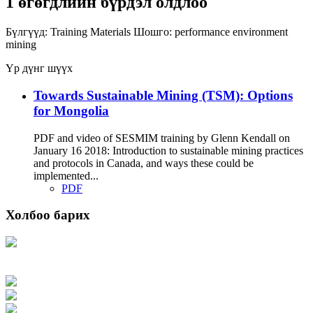
1 өгөгдлийн бүрдэл олдлоо
Бүлгүүд:
Training Materials
Шошго:
performance
environment
mining
Үр дүнг шүүх
Towards Sustainable Mining (TSM): Options
for Mongolia
PDF and video of SESMIM training by Glenn Kendall on
January 16 2018: Introduction to sustainable mining practices
and protocols in Canada, and ways these could be
implemented...
PDF
Холбоо барих
Хаяг: Ашигт малтмал, газрын тосны газар, Монгол Улс, Улаанбаатар хот
15170, Чингэлтэй дүүрэг, Барилгачдын талбай-3, Засгийн газрын XII байр,
баруун жигүүр
Факс: 976-11-310370
Вэб админ: 976-51-263915
Цахим шуудан: info@mrpam.gov.mn