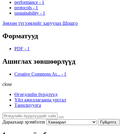
performance
-
1
protocols
-
1
sustainability
-
1
Зөвхөн түгээмлийг харуулах Шошго
Форматууд
PDF
-
1
Ашиглах зөвшөөрлүүд
Creative Commons At...
-
1
close
Өгөгдлийн бүрдлүүд
Үйл ажиллагааны урсгал
Танилцуулга
Дараахаар эрэмбэлэх
Гүйцэтгэ.