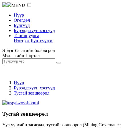
MENU
Нүүр
Өгөгдөл
Бүлгүүд
Бүрэлдэхүүн хэсгүүд
Танилцуулга
Нэвтрэх
Бүртгүүлэх
Эрдэс баялгийн боловсрол
Мэдлэгийн Портал
Нүүр
Бүрэлдэхүүн хэсгүүд
Тусгай зөвшөөрөл
Тусгай зөвшөөрөл
Уул уурхайн засаглал, тусгай зөвшөөрөл (Mining Governance