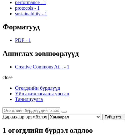
performance
-
1
protocols
-
1
sustainability
-
1
Форматууд
PDF
-
1
Ашиглах зөвшөөрлүүд
Creative Commons At...
-
1
close
Өгөгдлийн бүрдлүүд
Үйл ажиллагааны урсгал
Танилцуулга
Дараахаар эрэмбэлэх
Гүйцэтгэ.
1 өгөгдлийн бүрдэл олдлоо