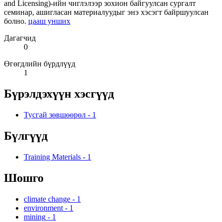
and Licensing)-ийн чиглэлээр зохион байгуулсан сургалт
семинар, ашигласан материалуудыг энэ хэсэгт байршуулсан
болно.
цааш унших
Дагагчид
0
Өгөгдлийн бүрдлүүд
1
Бүрэлдэхүүн хэсгүүд
Тусгай зөвшөөрөл
-
1
Бүлгүүд
Training Materials
-
1
Шошго
climate change
-
1
environment
-
1
mining
-
1