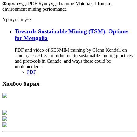
Форматууд:
PDF
Бүлгүүд:
Training Materials
Шошго:
environment
mining
performance
Үр дүнг шүүх
Towards Sustainable Mining (TSM): Options
for Mongolia
PDF and video of SESMIM training by Glenn Kendall on
January 16 2018: Introduction to sustainable mining practices
and protocols in Canada, and ways these could be
implemented...
PDF
Холбоо барих
Хаяг: Ашигт малтмал, газрын тосны газар, Монгол Улс, Улаанбаатар хот
15170, Чингэлтэй дүүрэг, Барилгачдын талбай-3, Засгийн газрын XII байр,
баруун жигүүр
Факс: 976-11-310370
Вэб админ: 976-51-263915
Цахим шуудан: info@mrpam.gov.mn