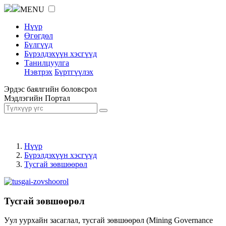
MENU
Нүүр
Өгөгдөл
Бүлгүүд
Бүрэлдэхүүн хэсгүүд
Танилцуулга
Нэвтрэх
Бүртгүүлэх
Эрдэс баялгийн боловсрол
Мэдлэгийн Портал
Нүүр
Бүрэлдэхүүн хэсгүүд
Тусгай зөвшөөрөл
Тусгай зөвшөөрөл
Уул уурхайн засаглал, тусгай зөвшөөрөл (Mining Governance