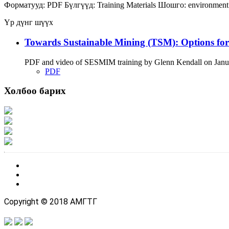
Форматууд:
PDF
Бүлгүүд:
Training Materials
Шошго:
environmen
Үр дүнг шүүх
Towards Sustainable Mining (TSM): Options fo
PDF and video of SESMIM training by Glenn Kendall on January
PDF
Холбоо барих
Хаяг: Ашигт малтмал, газрын тосны газар, Монгол Улс, Улаанбаатар хот 1
Факс: 976-11-310370
Вэб админ: 976-51-263915
Цахим шуудан: info@mrpam.gov.mn
Copyright © 2018 АМГТГ