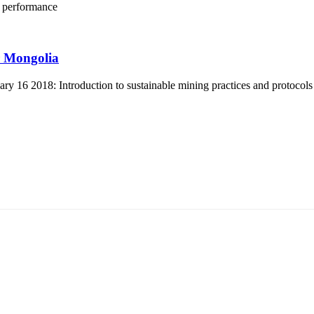
t
performance
r Mongolia
 16 2018: Introduction to sustainable mining practices and protocols
5170, Чингэлтэй дүүрэг, Барилгачдын талбай-3, Засгийн газрын XII байр, бару