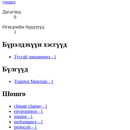
унших
Дагагчид
0
Өгөгдлийн бүрдлүүд
1
Бүрэлдэхүүн хэсгүүд
Тусгай зөвшөөрөл
-
1
Бүлгүүд
Training Materials
-
1
Шошго
climate change
-
1
environment
-
1
mining
-
1
performance
-
1
protocols
-
1