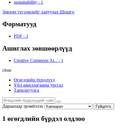
sustainability
-
1
Зөвхөн түгээмлийг харуулах Шошго
Форматууд
PDF
-
1
Ашиглах зөвшөөрлүүд
Creative Commons At...
-
1
close
Өгөгдлийн бүрдлүүд
Үйл ажиллагааны урсгал
Танилцуулга
Дараахаар эрэмбэлэх
Гүйцэтгэ.
1 өгөгдлийн бүрдэл олдлоо