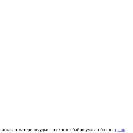
 ашигласан материалуудыг энэ хэсэгт байршуулсан болно.
цааш