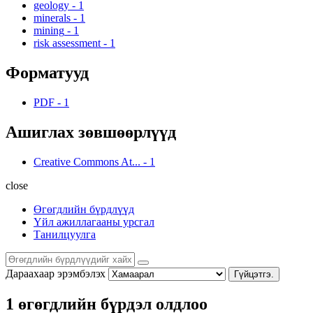
geology
-
1
minerals
-
1
mining
-
1
risk assessment
-
1
Форматууд
PDF
-
1
Ашиглах зөвшөөрлүүд
Creative Commons At...
-
1
close
Өгөгдлийн бүрдлүүд
Үйл ажиллагааны урсгал
Танилцуулга
Дараахаар эрэмбэлэх
Гүйцэтгэ.
1 өгөгдлийн бүрдэл олдлоо