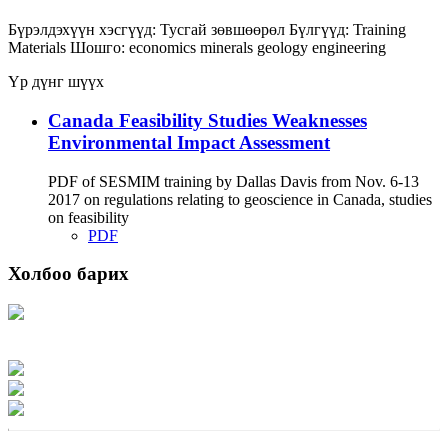
Бүрэлдэхүүн хэсгүүд:
Тусгай зөвшөөрөл
Бүлгүүд:
Training
Materials
Шошго:
economics
minerals
geology
engineering
Үр дүнг шүүх
Canada Feasibility Studies Weaknesses
Environmental Impact Assessment
PDF of SESMIM training by Dallas Davis from Nov. 6-13
2017 on regulations relating to geoscience in Canada, studies
on feasibility
PDF
Холбоо барих
Хаяг: Ашигт малтмал, газрын тосны газар, Монгол Улс, Улаанбаатар хот
15170, Чингэлтэй дүүрэг, Барилгачдын талбай-3, Засгийн газрын XII байр,
баруун жигүүр
Факс: 976-11-310370
Вэб админ: 976-51-263915
Цахим шуудан: info@mrpam.gov.mn