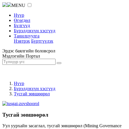
MENU
Нүүр
Өгөгдөл
Бүлгүүд
Бүрэлдэхүүн хэсгүүд
Танилцуулга
Нэвтрэх
Бүртгүүлэх
Эрдэс баялгийн боловсрол
Мэдлэгийн Портал
Нүүр
Бүрэлдэхүүн хэсгүүд
Тусгай зөвшөөрөл
Тусгай зөвшөөрөл
Уул уурхайн засаглал, тусгай зөвшөөрөл (Mining Governance