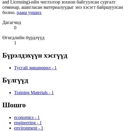
and Licensing)-ийн чиглэлээр зохион байгуулсан сургалт
семинар, ашигласан материалуудыг энэ хэсэгт байршуулсан
болно.
цааш унших
Дагагчид
0
Өгөгдлийн бүрдлүүд
1
Бүрэлдэхүүн хэсгүүд
Тусгай зөвшөөрөл
-
1
Бүлгүүд
Training Materials
-
1
Шошго
economics
-
1
engineering
-
1
environment
-
1