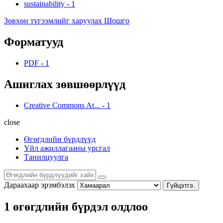
sustainability
-
1
Зөвхөн түгээмлийг харуулах Шошго
Форматууд
PDF
-
1
Ашиглах зөвшөөрлүүд
Creative Commons At...
-
1
close
Өгөгдлийн бүрдлүүд
Үйл ажиллагааны урсгал
Танилцуулга
Дараахаар эрэмбэлэх
Гүйцэтгэ.
1 өгөгдлийн бүрдэл олдлоо