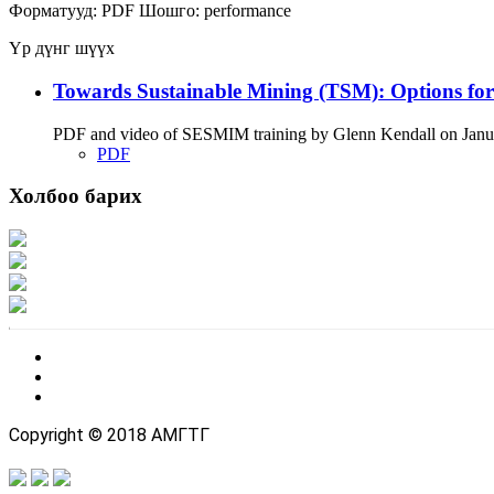
Форматууд:
PDF
Шошго:
performance
Үр дүнг шүүх
Towards Sustainable Mining (TSM): Options fo
PDF and video of SESMIM training by Glenn Kendall on January
PDF
Холбоо барих
Хаяг: Ашигт малтмал, газрын тосны газар, Монгол Улс, Улаанбаатар хот 1
Факс: 976-11-310370
Вэб админ: 976-51-263915
Цахим шуудан: info@mrpam.gov.mn
Copyright © 2018 АМГТГ