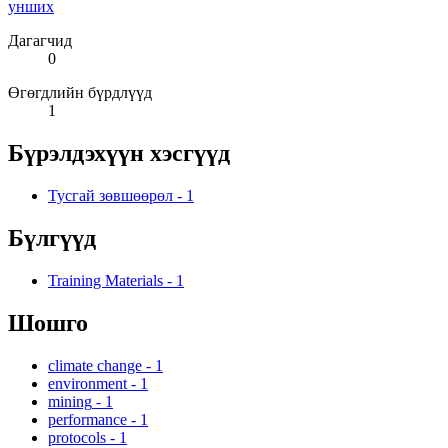
унших
Дагагчид
0
Өгөгдлийн бүрдлүүд
1
Бүрэлдэхүүн хэсгүүд
Тусгай зөвшөөрөл
-
1
Бүлгүүд
Training Materials
-
1
Шошго
climate change
-
1
environment
-
1
mining
-
1
performance
-
1
protocols
-
1