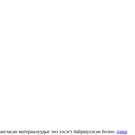
 ашигласан материалуудыг энэ хэсэгт байршуулсан болно.
цааш