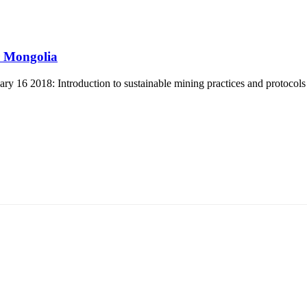
r Mongolia
 16 2018: Introduction to sustainable mining practices and protocols
5170, Чингэлтэй дүүрэг, Барилгачдын талбай-3, Засгийн газрын XII байр, бару