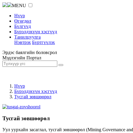
MENU
Нүүр
Өгөгдөл
Бүлгүүд
Бүрэлдэхүүн хэсгүүд
Танилцуулга
Нэвтрэх
Бүртгүүлэх
Эрдэс баялгийн боловсрол
Мэдлэгийн Портал
Нүүр
Бүрэлдэхүүн хэсгүүд
Тусгай зөвшөөрөл
Тусгай зөвшөөрөл
Уул уурхайн засаглал, тусгай зөвшөөрөл (Mining Governance an