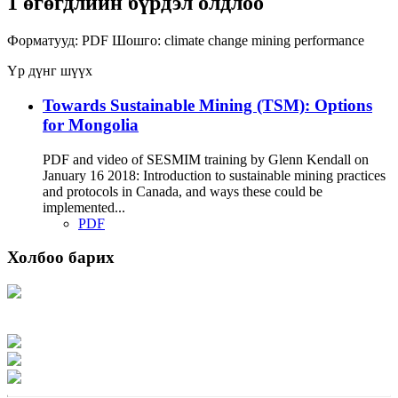
1 өгөгдлийн бүрдэл олдлоо
Форматууд:
PDF
Шошго:
climate change
mining
performance
Үр дүнг шүүх
Towards Sustainable Mining (TSM): Options
for Mongolia
PDF and video of SESMIM training by Glenn Kendall on
January 16 2018: Introduction to sustainable mining practices
and protocols in Canada, and ways these could be
implemented...
PDF
Холбоо барих
Хаяг: Ашигт малтмал, газрын тосны газар, Монгол Улс, Улаанбаатар хот
15170, Чингэлтэй дүүрэг, Барилгачдын талбай-3, Засгийн газрын XII байр,
баруун жигүүр
Факс: 976-11-310370
Вэб админ: 976-51-263915
Цахим шуудан: info@mrpam.gov.mn