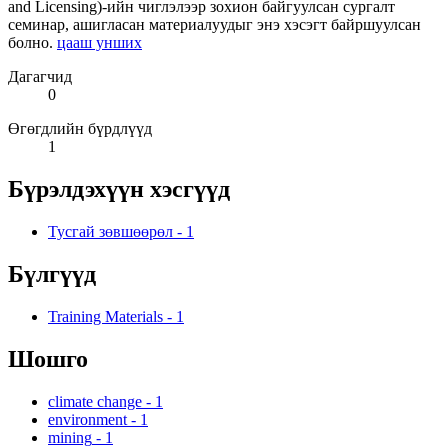
and Licensing)-ийн чиглэлээр зохион байгуулсан сургалт
семинар, ашигласан материалуудыг энэ хэсэгт байршуулсан
болно.
цааш унших
Дагагчид
0
Өгөгдлийн бүрдлүүд
1
Бүрэлдэхүүн хэсгүүд
Тусгай зөвшөөрөл
-
1
Бүлгүүд
Training Materials
-
1
Шошго
climate change
-
1
environment
-
1
mining
-
1