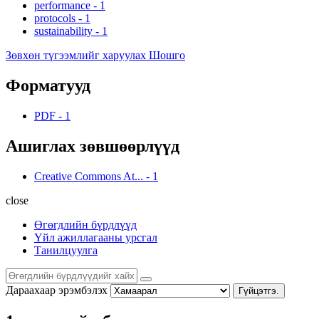
performance
-
1
protocols
-
1
sustainability
-
1
Зөвхөн түгээмлийг харуулах Шошго
Форматууд
PDF
-
1
Ашиглах зөвшөөрлүүд
Creative Commons At...
-
1
close
Өгөгдлийн бүрдлүүд
Үйл ажиллагааны урсгал
Танилцуулга
Дараахаар эрэмбэлэх
Гүйцэтгэ.