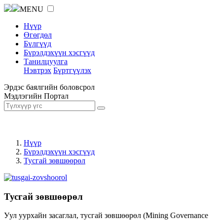
MENU
Нүүр
Өгөгдөл
Бүлгүүд
Бүрэлдэхүүн хэсгүүд
Танилцуулга
Нэвтрэх
Бүртгүүлэх
Эрдэс баялгийн боловсрол
Мэдлэгийн Портал
Нүүр
Бүрэлдэхүүн хэсгүүд
Тусгай зөвшөөрөл
Тусгай зөвшөөрөл
Уул уурхайн засаглал, тусгай зөвшөөрөл (Mining Governance