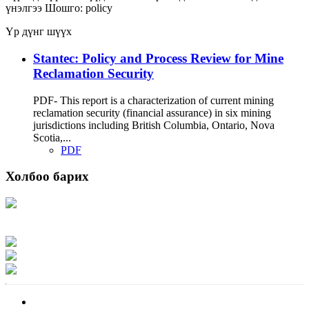
үнэлгээ
Шошго:
policy
Үр дүнг шүүх
Stantec: Policy and Process Review for Mine
Reclamation Security
PDF- This report is a characterization of current mining
reclamation security (financial assurance) in six mining
jurisdictions including British Columbia, Ontario, Nova
Scotia,...
PDF
Холбоо барих
Хаяг: Ашигт малтмал, газрын тосны газар, Монгол Улс, Улаанбаатар хот
15170, Чингэлтэй дүүрэг, Барилгачдын талбай-3, Засгийн газрын XII байр,
баруун жигүүр
Факс: 976-11-310370
Вэб админ: 976-51-263915
Цахим шуудан: info@mrpam.gov.mn