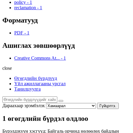
policy
-
1
reclamation
-
1
Форматууд
PDF
-
1
Ашиглах зөвшөөрлүүд
Creative Commons At...
-
1
close
Өгөгдлийн бүрдлүүд
Үйл ажиллагааны урсгал
Танилцуулга
Дараахаар эрэмбэлэх
Гүйцэтгэ.
1 өгөгдлийн бүрдэл олдлоо
Бүрэлдэхүүн хэсгүүд:
Байгаль орчинд нөлөөлөх байдлын