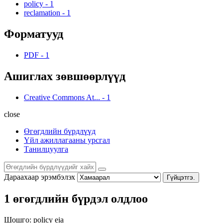
policy
-
1
reclamation
-
1
Форматууд
PDF
-
1
Ашиглах зөвшөөрлүүд
Creative Commons At...
-
1
close
Өгөгдлийн бүрдлүүд
Үйл ажиллагааны урсгал
Танилцуулга
Дараахаар эрэмбэлэх
Гүйцэтгэ.
1 өгөгдлийн бүрдэл олдлоо
Шошго:
policy
eia