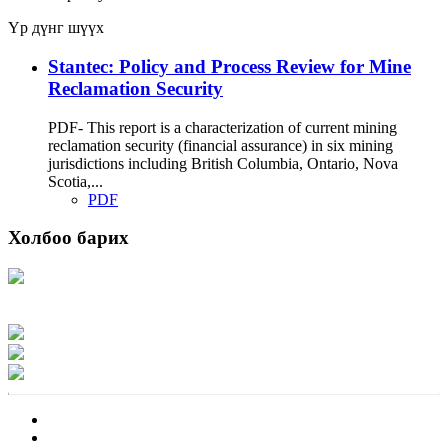
Үр дүнг шүүх
Stantec: Policy and Process Review for Mine
Reclamation Security
PDF- This report is a characterization of current mining
reclamation security (financial assurance) in six mining
jurisdictions including British Columbia, Ontario, Nova
Scotia,...
PDF
Холбоо барих
Хаяг: Ашигт малтмал, газрын тосны газар, Монгол Улс, Улаанбаатар хот
15170, Чингэлтэй дүүрэг, Барилгачдын талбай-3, Засгийн газрын XII байр,
баруун жигүүр
Факс: 976-11-310370
Вэб админ: 976-51-263915
Цахим шуудан: info@mrpam.gov.mn