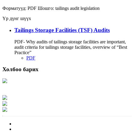
Форматууд:
PDF
Шошго:
tailings
audit
legislation
Үр дүнг шүүх
Tailings Storage Facilities (TSF) Audits
PDF- Why audits of tailings storage facilities are important,
audit criteria for tailings storage facilities, overview of “Best
Practice”
PDF
Холбоо барих
Хаяг: Ашигт малтмал, газрын тосны газар, Монгол Улс, Улаанбаатар хот
15170, Чингэлтэй дүүрэг, Барилгачдын талбай-3, Засгийн газрын XII байр,
баруун жигүүр
Факс: 976-11-310370
Вэб админ: 976-51-263915
Цахим шуудан: info@mrpam.gov.mn