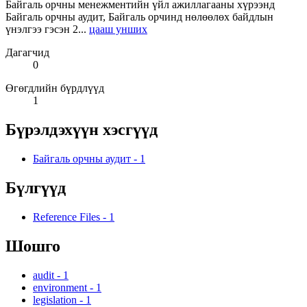
Байгаль орчны менежментийн үйл ажиллагааны хүрээнд
Байгаль орчны аудит, Байгаль орчинд нөлөөлөх байдлын
үнэлгээ гэсэн 2...
цааш унших
Дагагчид
0
Өгөгдлийн бүрдлүүд
1
Бүрэлдэхүүн хэсгүүд
Байгаль орчны аудит
-
1
Бүлгүүд
Reference Files
-
1
Шошго
audit
-
1
environment
-
1
legislation
-
1