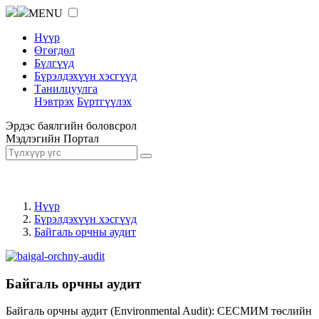
MENU
Нүүр
Өгөгдөл
Бүлгүүд
Бүрэлдэхүүн хэсгүүд
Танилцуулга
Нэвтрэх
Бүртгүүлэх
Эрдэс баялгийн боловсрол
Мэдлэгийн Портал
Нүүр
Бүрэлдэхүүн хэсгүүд
Байгаль орчны аудит
Байгаль орчны аудит
Байгаль орчны аудит (Environmental Audit): СЕСМИМ төслийн