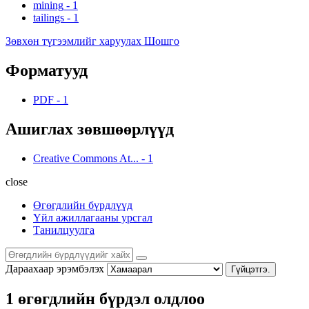
mining
-
1
tailings
-
1
Зөвхөн түгээмлийг харуулах Шошго
Форматууд
PDF
-
1
Ашиглах зөвшөөрлүүд
Creative Commons At...
-
1
close
Өгөгдлийн бүрдлүүд
Үйл ажиллагааны урсгал
Танилцуулга
Дараахаар эрэмбэлэх
Гүйцэтгэ.
1 өгөгдлийн бүрдэл олдлоо