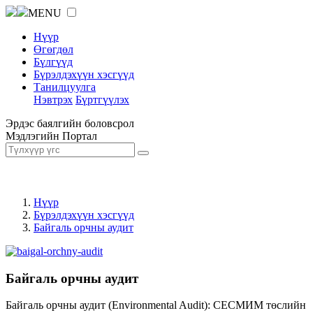
MENU
Нүүр
Өгөгдөл
Бүлгүүд
Бүрэлдэхүүн хэсгүүд
Танилцуулга
Нэвтрэх
Бүртгүүлэх
Эрдэс баялгийн боловсрол
Мэдлэгийн Портал
Нүүр
Бүрэлдэхүүн хэсгүүд
Байгаль орчны аудит
Байгаль орчны аудит
Байгаль орчны аудит (Environmental Audit): СЕСМИМ төслийн