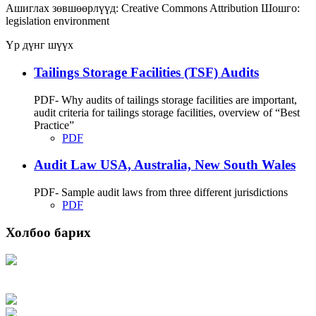
Ашиглах зөвшөөрлүүд:
Creative Commons Attribution
Шошго:
legislation
environment
Үр дүнг шүүх
Tailings Storage Facilities (TSF) Audits
PDF- Why audits of tailings storage facilities are important,
audit criteria for tailings storage facilities, overview of “Best
Practice”
PDF
Audit Law USA, Australia, New South Wales
PDF- Sample audit laws from three different jurisdictions
PDF
Холбоо барих
Хаяг: Ашигт малтмал, газрын тосны газар, Монгол Улс, Улаанбаатар хот
15170, Чингэлтэй дүүрэг, Барилгачдын талбай-3, Засгийн газрын XII байр,
баруун жигүүр
Факс: 976-11-310370
Вэб админ: 976-51-263915