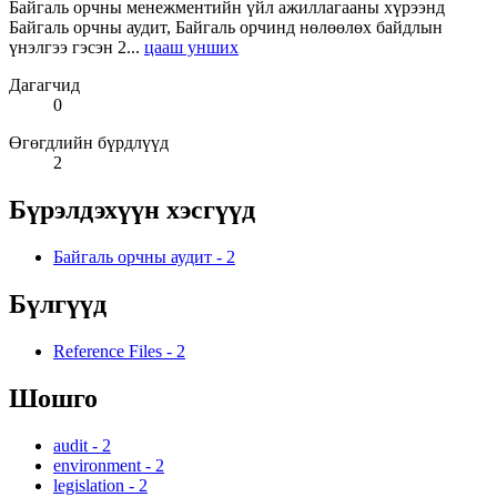
Байгаль орчны менежментийн үйл ажиллагааны хүрээнд
Байгаль орчны аудит, Байгаль орчинд нөлөөлөх байдлын
үнэлгээ гэсэн 2...
цааш унших
Дагагчид
0
Өгөгдлийн бүрдлүүд
2
Бүрэлдэхүүн хэсгүүд
Байгаль орчны аудит
-
2
Бүлгүүд
Reference Files
-
2
Шошго
audit
-
2
environment
-
2
legislation
-
2