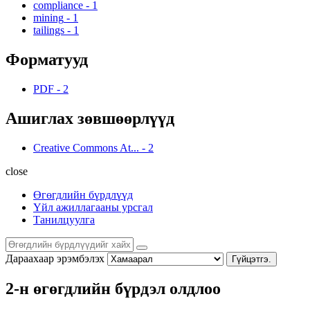
compliance
-
1
mining
-
1
tailings
-
1
Форматууд
PDF
-
2
Ашиглах зөвшөөрлүүд
Creative Commons At...
-
2
close
Өгөгдлийн бүрдлүүд
Үйл ажиллагааны урсгал
Танилцуулга
Дараахаар эрэмбэлэх
Гүйцэтгэ.
2-н өгөгдлийн бүрдэл олдлоо