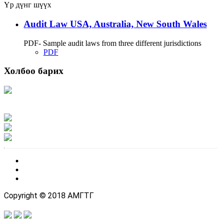
Үр дүнг шүүх
Audit Law USA, Australia, New South Wales
PDF- Sample audit laws from three different jurisdictions
PDF
Холбоо барих
Хаяг: Ашигт малтмал, газрын тосны газар, Монгол Улс, Улаанбаатар хот
15170, Чингэлтэй дүүрэг, Барилгачдын талбай-3, Засгийн газрын XII байр,
баруун жигүүр
Факс: 976-11-310370
Вэб админ: 976-51-263915
Цахим шуудан: info@mrpam.gov.mn
Copyright © 2018 АМГТГ