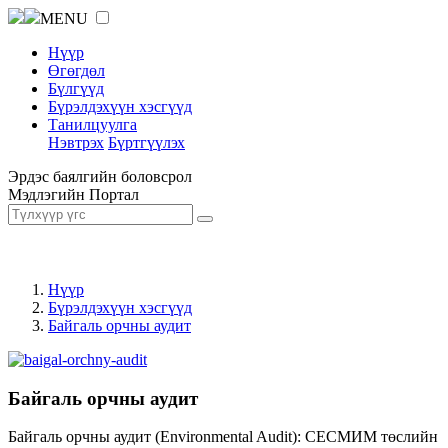
MENU
Нүүр
Өгөгдөл
Бүлгүүд
Бүрэлдэхүүн хэсгүүд
Танилцуулга
Нэвтрэх
Бүртгүүлэх
Эрдэс баялгийн боловсрол
Мэдлэгийн Портал
Нүүр
Бүрэлдэхүүн хэсгүүд
Байгаль орчны аудит
Байгаль орчны аудит
Байгаль орчны аудит (Environmental Audit): СЕСМИМ төслийн