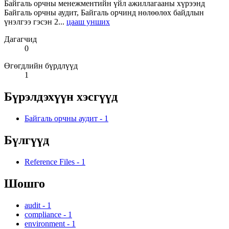
Байгаль орчны менежментийн үйл ажиллагааны хүрээнд
Байгаль орчны аудит, Байгаль орчинд нөлөөлөх байдлын
үнэлгээ гэсэн 2...
цааш унших
Дагагчид
0
Өгөгдлийн бүрдлүүд
1
Бүрэлдэхүүн хэсгүүд
Байгаль орчны аудит
-
1
Бүлгүүд
Reference Files
-
1
Шошго
audit
-
1
compliance
-
1
environment
-
1