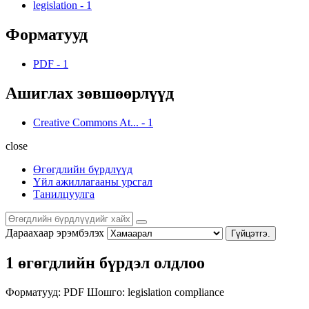
legislation
-
1
Форматууд
PDF
-
1
Ашиглах зөвшөөрлүүд
Creative Commons At...
-
1
close
Өгөгдлийн бүрдлүүд
Үйл ажиллагааны урсгал
Танилцуулга
Дараахаар эрэмбэлэх
Гүйцэтгэ.
1 өгөгдлийн бүрдэл олдлоо
Форматууд:
PDF
Шошго:
legislation
compliance