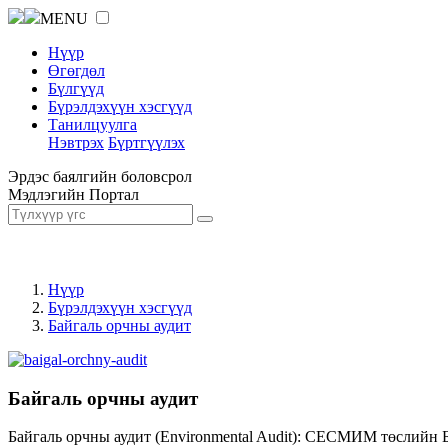
MENU
Нүүр
Өгөгдөл
Бүлгүүд
Бүрэлдэхүүн хэсгүүд
Танилцуулга
Нэвтрэх
Бүртгүүлэх
Эрдэс баялгийн боловсрол
Мэдлэгийн Портал
Нүүр
Бүрэлдэхүүн хэсгүүд
Байгаль орчны аудит
Байгаль орчны аудит
Байгаль орчны аудит (Environmental Audit): СЕСМИМ төслийн 