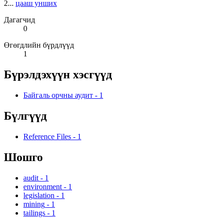
2...
цааш унших
Дагагчид
0
Өгөгдлийн бүрдлүүд
1
Бүрэлдэхүүн хэсгүүд
Байгаль орчны аудит
-
1
Бүлгүүд
Reference Files
-
1
Шошго
audit
-
1
environment
-
1
legislation
-
1
mining
-
1
tailings
-
1