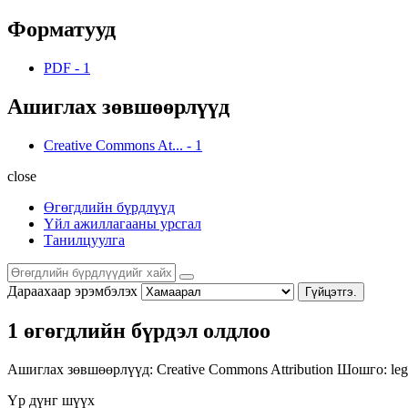
Форматууд
PDF
-
1
Ашиглах зөвшөөрлүүд
Creative Commons At...
-
1
close
Өгөгдлийн бүрдлүүд
Үйл ажиллагааны урсгал
Танилцуулга
Дараахаар эрэмбэлэх
Гүйцэтгэ.
1 өгөгдлийн бүрдэл олдлоо
Ашиглах зөвшөөрлүүд:
Creative Commons Attribution
Шошго:
leg
Үр дүнг шүүх