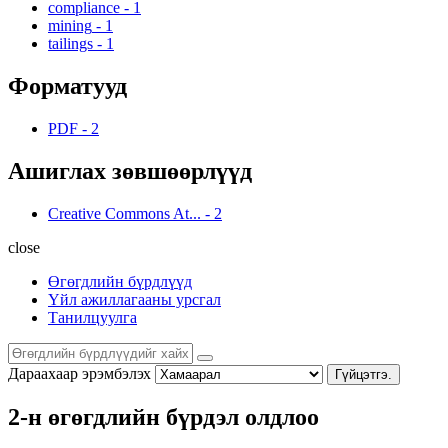
compliance
-
1
mining
-
1
tailings
-
1
Форматууд
PDF
-
2
Ашиглах зөвшөөрлүүд
Creative Commons At...
-
2
close
Өгөгдлийн бүрдлүүд
Үйл ажиллагааны урсгал
Танилцуулга
Дараахаар эрэмбэлэх
Гүйцэтгэ.
2-н өгөгдлийн бүрдэл олдлоо