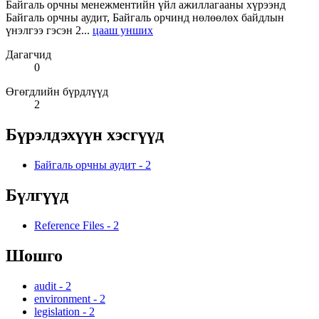
Байгаль орчны менежментийн үйл ажиллагааны хүрээнд
Байгаль орчны аудит, Байгаль орчинд нөлөөлөх байдлын
үнэлгээ гэсэн 2...
цааш унших
Дагагчид
0
Өгөгдлийн бүрдлүүд
2
Бүрэлдэхүүн хэсгүүд
Байгаль орчны аудит
-
2
Бүлгүүд
Reference Files
-
2
Шошго
audit
-
2
environment
-
2
legislation
-
2