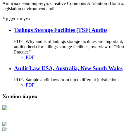
Ашиглах зөвшөөрлүүд:
Creative Commons Attribution
Шошго:
legislation
environment
audit
Үр дүнг шүүх
Tailings Storage Facilities (TSF) Audits
PDF- Why audits of tailings storage facilities are important,
audit criteria for tailings storage facilities, overview of “Best
Practice”
PDF
Audit Law USA, Australia, New South Wales
PDF- Sample audit laws from three different jurisdictions
PDF
Холбоо барих
Хаяг: Ашигт малтмал, газрын тосны газар, Монгол Улс, Улаанбаатар хот
15170, Чингэлтэй дүүрэг, Барилгачдын талбай-3, Засгийн газрын XII байр,
баруун жигүүр
Факс: 976-11-310370
Вэб админ: 976-51-263915