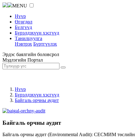
MENU
Нүүр
Өгөгдөл
Бүлгүүд
Бүрэлдэхүүн хэсгүүд
Танилцуулга
Нэвтрэх
Бүртгүүлэх
Эрдэс баялгийн боловсрол
Мэдлэгийн Портал
Нүүр
Бүрэлдэхүүн хэсгүүд
Байгаль орчны аудит
Байгаль орчны аудит
Байгаль орчны аудит (Environmental Audit): СЕСМИМ төслийн