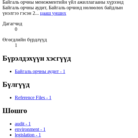
Байгаль орчны менежментийн үйл ажиллагааны хүрээнд
Байгаль орчны аудит, Байгаль орчинд нөлөөлөх байдлын
үнэлгээ гэсэн 2...
цааш унших
Дагагчид
0
Өгөгдлийн бүрдлүүд
1
Бүрэлдэхүүн хэсгүүд
Байгаль орчны аудит
-
1
Бүлгүүд
Reference Files
-
1
Шошго
audit
-
1
environment
-
1
legislation
-
1