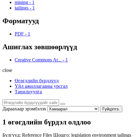
mining
-
1
tailings
-
1
Форматууд
PDF
-
1
Ашиглах зөвшөөрлүүд
Creative Commons At...
-
1
close
Өгөгдлийн бүрдлүүд
Үйл ажиллагааны урсгал
Танилцуулга
Дараахаар эрэмбэлэх
Гүйцэтгэ.
1 өгөгдлийн бүрдэл олдлоо
Бүлгүүд:
Reference Files
Шошго:
legislation
environment
tailings