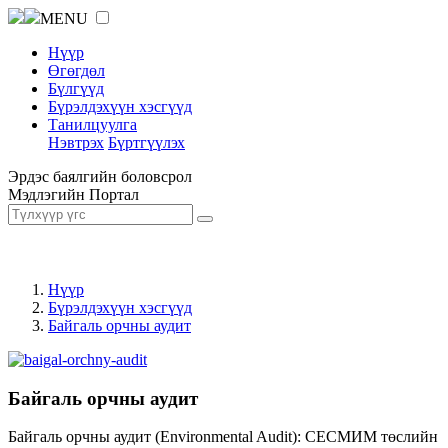
MENU
Нүүр
Өгөгдөл
Бүлгүүд
Бүрэлдэхүүн хэсгүүд
Танилцуулга
Нэвтрэх
Бүртгүүлэх
Эрдэс баялгийн боловсрол
Мэдлэгийн Портал
Нүүр
Бүрэлдэхүүн хэсгүүд
Байгаль орчны аудит
Байгаль орчны аудит
Байгаль орчны аудит (Environmental Audit): СЕСМИМ төслийн