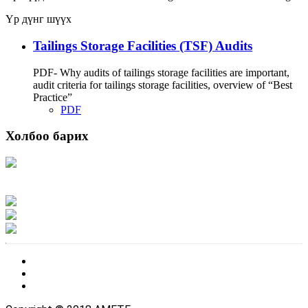
Үр дүнг шүүх
Tailings Storage Facilities (TSF) Audits
PDF- Why audits of tailings storage facilities are important,
audit criteria for tailings storage facilities, overview of “Best
Practice”
PDF
Холбоо барих
Хаяг: Ашигт малтмал, газрын тосны газар, Монгол Улс, Улаанбаатар хот
15170, Чингэлтэй дүүрэг, Барилгачдын талбай-3, Засгийн газрын XII байр,
баруун жигүүр
Факс: 976-11-310370
Вэб админ: 976-51-263915
Цахим шуудан: info@mrpam.gov.mn