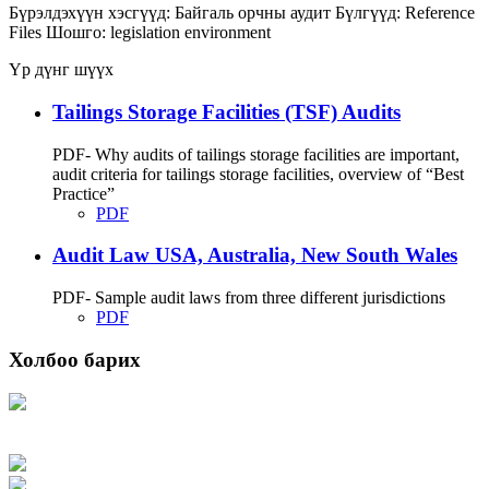
Бүрэлдэхүүн хэсгүүд:
Байгаль орчны аудит
Бүлгүүд:
Reference
Files
Шошго:
legislation
environment
Үр дүнг шүүх
Tailings Storage Facilities (TSF) Audits
PDF- Why audits of tailings storage facilities are important,
audit criteria for tailings storage facilities, overview of “Best
Practice”
PDF
Audit Law USA, Australia, New South Wales
PDF- Sample audit laws from three different jurisdictions
PDF
Холбоо барих
Хаяг: Ашигт малтмал, газрын тосны газар, Монгол Улс, Улаанбаатар хот
15170, Чингэлтэй дүүрэг, Барилгачдын талбай-3, Засгийн газрын XII байр,
баруун жигүүр
Факс: 976-11-310370
Вэб админ: 976-51-263915