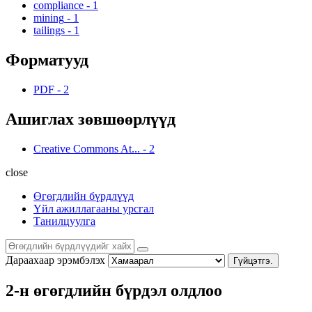
compliance
-
1
mining
-
1
tailings
-
1
Форматууд
PDF
-
2
Ашиглах зөвшөөрлүүд
Creative Commons At...
-
2
close
Өгөгдлийн бүрдлүүд
Үйл ажиллагааны урсгал
Танилцуулга
Дараахаар эрэмбэлэх
Гүйцэтгэ.
2-н өгөгдлийн бүрдэл олдлоо