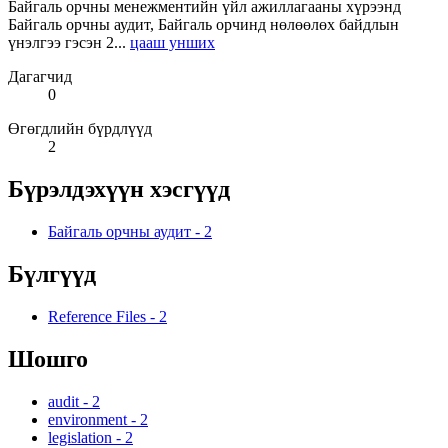
Байгаль орчны менежментийн үйл ажиллагааны хүрээнд
Байгаль орчны аудит, Байгаль орчинд нөлөөлөх байдлын
үнэлгээ гэсэн 2...
цааш унших
Дагагчид
0
Өгөгдлийн бүрдлүүд
2
Бүрэлдэхүүн хэсгүүд
Байгаль орчны аудит
-
2
Бүлгүүд
Reference Files
-
2
Шошго
audit
-
2
environment
-
2
legislation
-
2