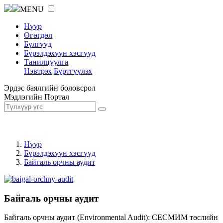
MENU
Нүүр
Өгөгдөл
Бүлгүүд
Бүрэлдэхүүн хэсгүүд
Танилцуулга
Нэвтрэх
Бүртгүүлэх
Эрдэс баялгийн боловсрол
Мэдлэгийн Портал
Нүүр
Бүрэлдэхүүн хэсгүүд
Байгаль орчны аудит
Байгаль орчны аудит
Байгаль орчны аудит (Environmental Audit): СЕСМИМ төслийн